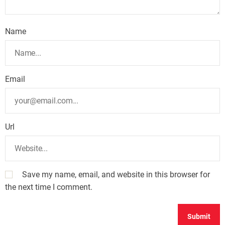
Name
Email
Url
Save my name, email, and website in this browser for
the next time I comment.