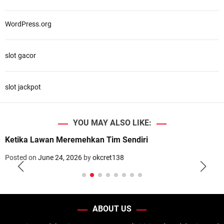
WordPress.org
slot gacor
slot jackpot
YOU MAY ALSO LIKE:
Ketika Lawan Meremehkan Tim Sendiri
Posted on
June 24, 2026
by
okcret138
ABOUT US