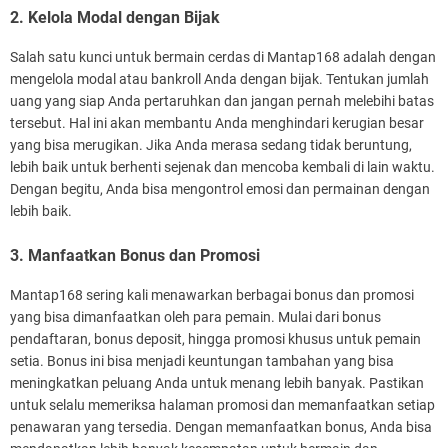
2. Kelola Modal dengan Bijak
Salah satu kunci untuk bermain cerdas di Mantap168 adalah dengan
mengelola modal atau bankroll Anda dengan bijak. Tentukan jumlah
uang yang siap Anda pertaruhkan dan jangan pernah melebihi batas
tersebut. Hal ini akan membantu Anda menghindari kerugian besar
yang bisa merugikan. Jika Anda merasa sedang tidak beruntung,
lebih baik untuk berhenti sejenak dan mencoba kembali di lain waktu.
Dengan begitu, Anda bisa mengontrol emosi dan permainan dengan
lebih baik.
3. Manfaatkan Bonus dan Promosi
Mantap168 sering kali menawarkan berbagai bonus dan promosi
yang bisa dimanfaatkan oleh para pemain. Mulai dari bonus
pendaftaran, bonus deposit, hingga promosi khusus untuk pemain
setia. Bonus ini bisa menjadi keuntungan tambahan yang bisa
meningkatkan peluang Anda untuk menang lebih banyak. Pastikan
untuk selalu memeriksa halaman promosi dan memanfaatkan setiap
penawaran yang tersedia. Dengan memanfaatkan bonus, Anda bisa