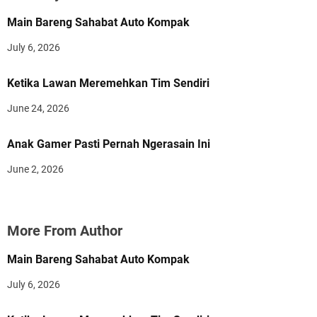
Main Bareng Sahabat Auto Kompak
July 6, 2026
Ketika Lawan Meremehkan Tim Sendiri
June 24, 2026
Anak Gamer Pasti Pernah Ngerasain Ini
June 2, 2026
More From Author
Main Bareng Sahabat Auto Kompak
July 6, 2026