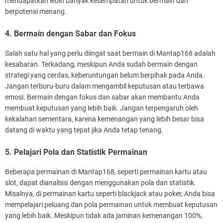
mendapatkan lebih banyak kesempatan untuk bermain dan
berpotensi menang.
4. Bermain dengan Sabar dan Fokus
Salah satu hal yang perlu diingat saat bermain di Mantap168 adalah
kesabaran. Terkadang, meskipun Anda sudah bermain dengan
strategi yang cerdas, keberuntungan belum berpihak pada Anda.
Jangan terburu-buru dalam mengambil keputusan atau terbawa
emosi. Bermain dengan fokus dan sabar akan membantu Anda
membuat keputusan yang lebih baik. Jangan terpengaruh oleh
kekalahan sementara, karena kemenangan yang lebih besar bisa
datang di waktu yang tepat jika Anda tetap tenang.
5. Pelajari Pola dan Statistik Permainan
Beberapa permainan di Mantap168, seperti permainan kartu atau
slot, dapat dianalisis dengan menggunakan pola dan statistik.
Misalnya, di permainan kartu seperti blackjack atau poker, Anda bisa
mempelajari peluang dan pola permainan untuk membuat keputusan
yang lebih baik. Meskipun tidak ada jaminan kemenangan 100%,