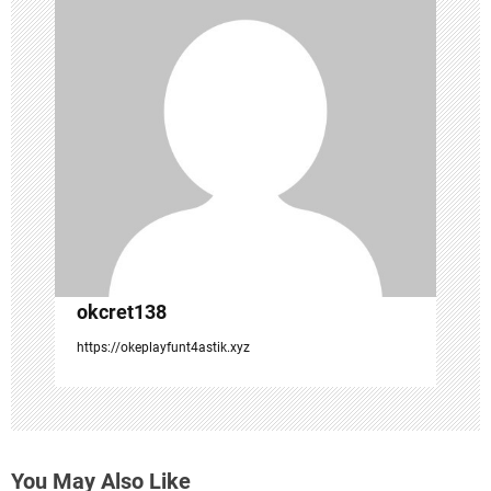
g
a
t
i
o
n
okcret138
https://okeplayfunt4astik.xyz
You May Also Like