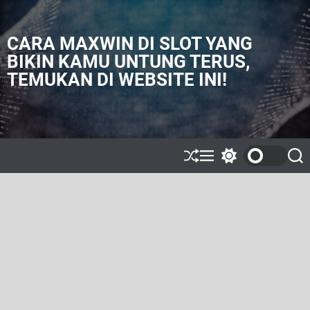
S
k
i
CARA MAXWIN DI SLOT YANG
p
BIKIN KAMU UNTUNG TERUS,
t
TEMUKAN DI WEBSITE INI!
o
c
o
n
t
e
S
M
S
S
h
e
w
e
n
u
n
i
a
t
ff
u
t
r
l
c
c
e
h
h
c
o
l
o
r
m
o