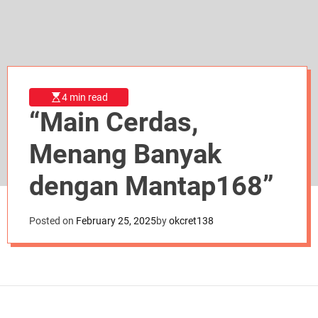
d
e
4 min read
“Main Cerdas,
Menang Banyak
dengan Mantap168”
Posted on
February 25, 2025
by
okcret138