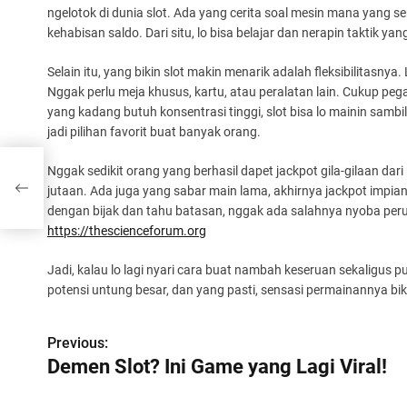
ngelotok di dunia slot. Ada yang cerita soal mesin mana yang se
kehabisan saldo. Dari situ, lo bisa belajar dan nerapin taktik yang 
Selain itu, yang bikin slot makin menarik adalah fleksibilitasnya.
Nggak perlu meja khusus, kartu, atau peralatan lain. Cukup pe
yang kadang butuh konsentrasi tinggi, slot bisa lo mainin sambi
jadi pilihan favorit buat banyak orang.
Nggak sedikit orang yang berhasil dapet jackpot gila-gilaan dari
jutaan. Ada juga yang sabar main lama, akhirnya jackpot impian 
dengan bijak dan tahu batasan, nggak ada salahnya nyoba peru
https://thescienceforum.org
Jadi, kalau lo lagi nyari cara buat nambah keseruan sekaligus pu
potensi untung besar, dan yang pasti, sensasi permainannya biki
P
Previous:
Demen Slot? Ini Game yang Lagi Viral!
o
s