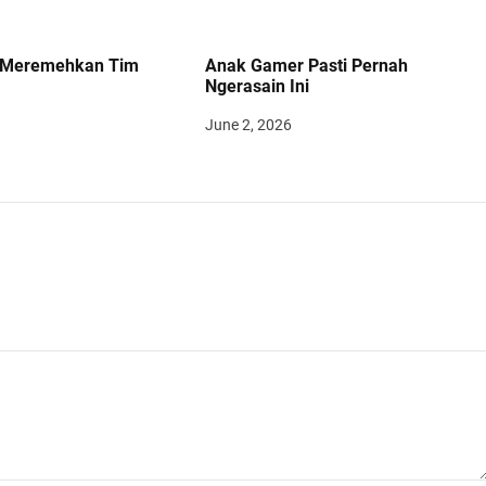
 Meremehkan Tim
Anak Gamer Pasti Pernah
Ngerasain Ini
June 2, 2026