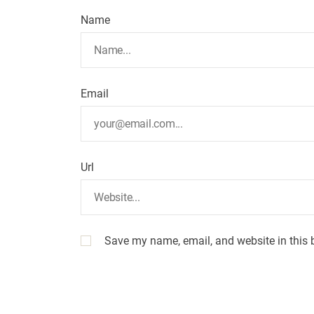
Name
Email
Url
Save my name, email, and website in this 