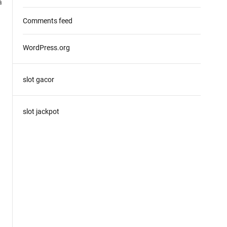
a
Comments feed
WordPress.org
slot gacor
slot jackpot