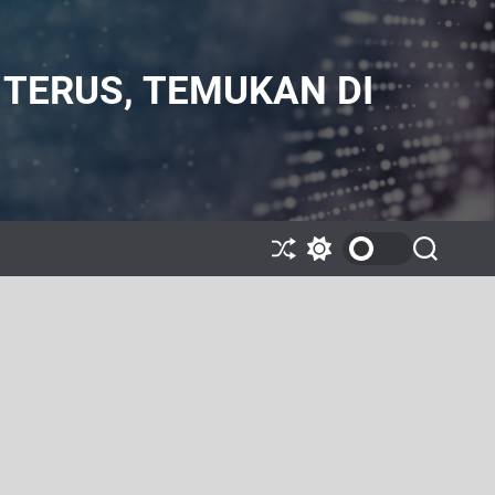
 TERUS, TEMUKAN DI
S
S
S
h
w
e
u
i
a
ff
t
r
l
c
c
e
h
h
c
o
l
o
r
m
o