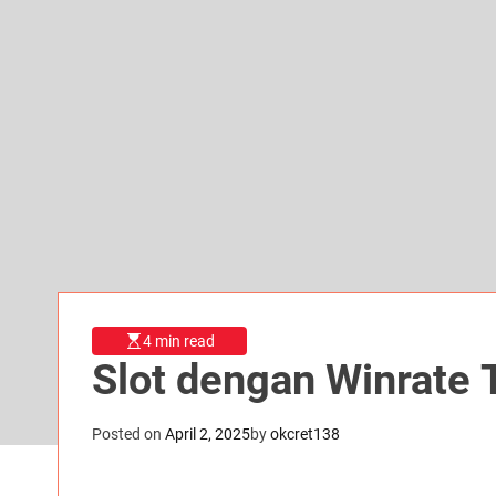
4 min read
Slot dengan Winrate 
Posted on
April 2, 2025
by
okcret138