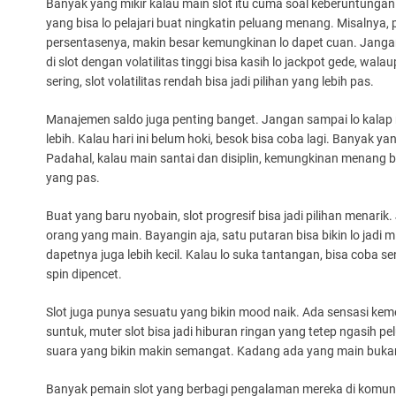
Banyak yang mikir kalau main slot itu cuma soal keberuntungan. 
yang bisa lo pelajari buat ningkatin peluang menang. Misalnya, 
persentasenya, makin besar kemungkinan lo dapet cuan. Jangan l
di slot dengan volatilitas tinggi bisa kasih lo jackpot gede, wal
sering, slot volatilitas rendah bisa jadi pilihan yang lebih pas.
Manajemen saldo juga penting banget. Jangan sampai lo kalap n
lebih. Kalau hari ini belum hoki, besok bisa coba lagi. Banyak y
Padahal, kalau main santai dan disiplin, kemungkinan menan
yang pas.
Buat yang baru nyobain, slot progresif bisa jadi pilihan menari
orang yang main. Bayangin aja, satu putaran bisa bikin lo jadi m
dapetnya juga lebih kecil. Kalau lo suka tantangan, bisa coba se
spin dipencet.
Slot juga punya sesuatu yang bikin mood naik. Ada sensasi kem
suntuk, muter slot bisa jadi hiburan ringan yang tetep ngasih 
suara yang bikin makin semangat. Kadang ada yang main bukan
Banyak pemain slot yang berbagi pengalaman mereka di komunit