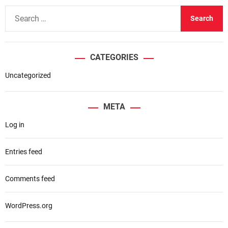
S
e
a
r
CATEGORIES
c
h
Uncategorized
f
o
META
r
Log in
:
Entries feed
Comments feed
WordPress.org