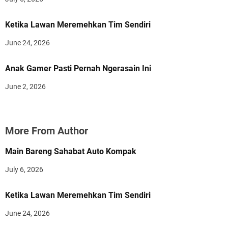
Ketika Lawan Meremehkan Tim Sendiri
June 24, 2026
Anak Gamer Pasti Pernah Ngerasain Ini
June 2, 2026
More From Author
Main Bareng Sahabat Auto Kompak
July 6, 2026
Ketika Lawan Meremehkan Tim Sendiri
June 24, 2026