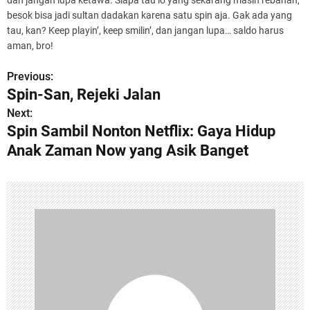
dan jangan lupa ketawa. Siapa tau lo yang sekarang masih rebahan,
besok bisa jadi sultan dadakan karena satu spin aja. Gak ada yang
tau, kan? Keep playin’, keep smilin’, dan jangan lupa… saldo harus
aman, bro!
Previous:
P
Spin-San, Rejeki Jalan
o
Next:
Spin Sambil Nonton Netflix: Gaya Hidup
s
Anak Zaman Now yang Asik Banget
t
n
a
v
i
g