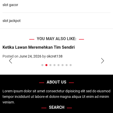
slot gacor
slot jackpot
YOU MAY ALSO LIKE:
Ketika Lawan Meremehkan Tim Sendiri
Posted on
June 24, 2026
by
okcret138
ABOUT US
Lorem ipsum dolor sit amet consectetur dipisicing elit sed do eiusmod
tempor incididunt ut labore et dolore magna aliqua Ut enim ad minim
veniam.
SEARCH