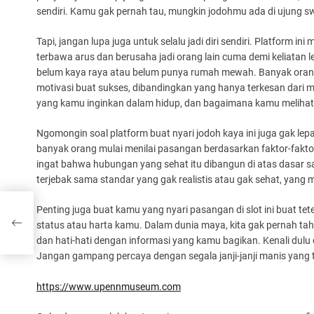
sendiri. Kamu gak pernah tau, mungkin jodohmu ada di ujung swi
Tapi, jangan lupa juga untuk selalu jadi diri sendiri. Platform
terbawa arus dan berusaha jadi orang lain cuma demi keliatan l
belum kaya raya atau belum punya rumah mewah. Banyak orang y
motivasi buat sukses, dibandingkan yang hanya terkesan dari m
yang kamu inginkan dalam hidup, dan bagaimana kamu meliha
Ngomongin soal platform buat nyari jodoh kaya ini juga gak le
banyak orang mulai menilai pasangan berdasarkan faktor-faktor m
ingat bahwa hubungan yang sehat itu dibangun di atas dasar s
terjebak sama standar yang gak realistis atau gak sehat, yang
Penting juga buat kamu yang nyari pasangan di slot ini buat 
status atau harta kamu. Dalam dunia maya, kita gak pernah tahu 
dan hati-hati dengan informasi yang kamu bagikan. Kenali dul
Jangan gampang percaya dengan segala janji-janji manis yang te
https://www.upennmuseum.com