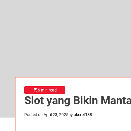
5 min read
Slot yang Bikin Mant
Posted on
April 23, 2025
by
okcret138