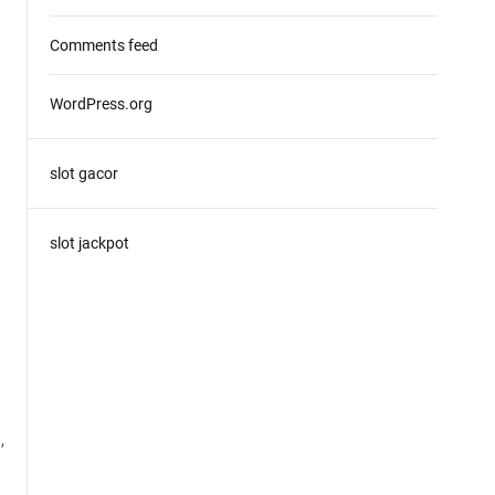
Comments feed
WordPress.org
slot gacor
slot jackpot
,