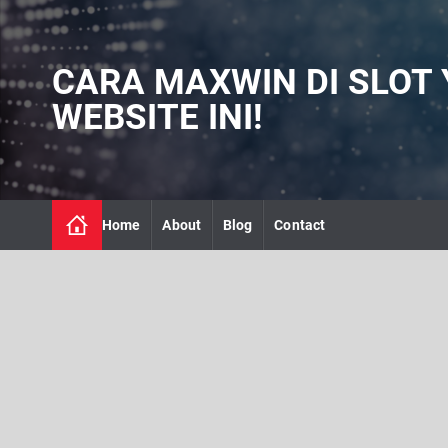
S
k
i
CARA MAXWIN DI SLOT 
p
t
WEBSITE INI!
o
c
o
n
t
Home
About
Blog
Contact
e
n
t