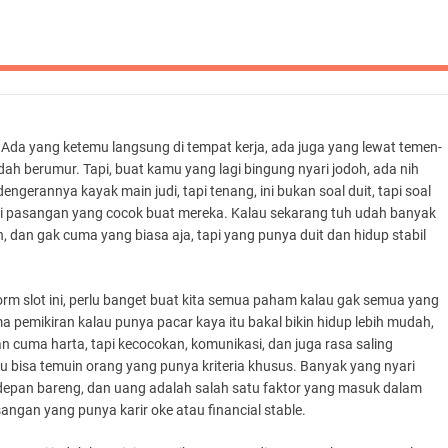
Ada yang ketemu langsung di tempat kerja, ada juga yang lewat temen-
ah berumur. Tapi, buat kamu yang lagi bingung nyari jodoh, ada nih
engerannya kayak main judi, tapi tenang, ini bukan soal duit, tapi soal
ari pasangan yang cocok buat mereka. Kalau sekarang tuh udah banyak
dan gak cuma yang biasa aja, tapi yang punya duit dan hidup stabil
orm slot ini, perlu banget buat kita semua paham kalau gak semua yang
ama pemikiran kalau punya pacar kaya itu bakal bikin hidup lebih mudah,
an cuma harta, tapi kecocokan, komunikasi, dan juga rasa saling
amu bisa temuin orang yang punya kriteria khusus. Banyak yang nyari
epan bareng, dan uang adalah salah satu faktor yang masuk dalam
ngan yang punya karir oke atau financial stable.