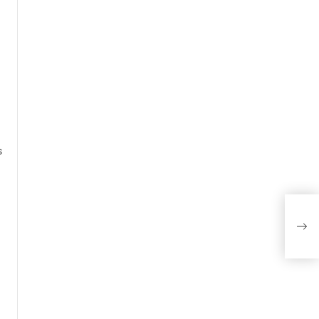
s
Spin
Onli
.