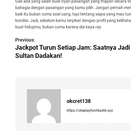
Gak ada yang salah buat nyari pasangan yang mapan secara fin
bahagia dengan pasangan yang kamu pilih. Jangan pernah mera
baik itu bukan cuma soal uang, tapi tentang siapa yang mau 
kondisi. Jadi, sebelum kamu terpikat dengan profil yang kelihata
buat hidupmu, bukan cuma karena dia kaya ray
Previous:
P
Jackpot Turun Setiap Jam: Saatnya Jadi
o
Sultan Dadakan!
s
t
n
a
okcret138
v
https://okeplayfunt4astik.xyz
i
g