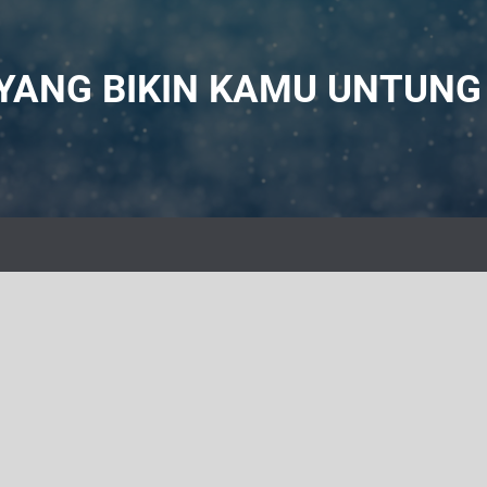
YANG BIKIN KAMU UNTUNG