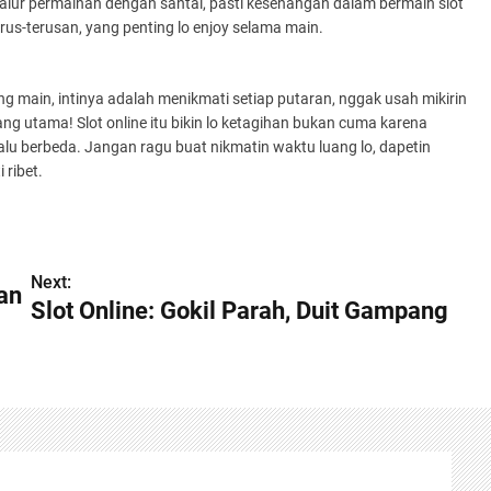
i alur permainan dengan santai, pasti kesenangan dalam bermain slot
rus-terusan, yang penting lo enjoy selama main.
ng main, intinya adalah menikmati setiap putaran, nggak usah mikirin
 yang utama! Slot online itu bikin lo ketagihan bukan cuma karena
alu berbeda. Jangan ragu buat nikmatin waktu luang lo, dapetin
 ribet.
Next:
an
Slot Online: Gokil Parah, Duit Gampang