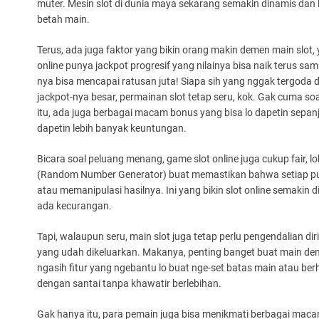
muter. Mesin slot di dunia maya sekarang semakin dinamis dan leb
betah main.
Terus, ada juga faktor yang bikin orang makin demen main slot
online punya jackpot progresif yang nilainya bisa naik terus 
nya bisa mencapai ratusan juta! Siapa sih yang nggak tergoda 
jackpot-nya besar, permainan slot tetap seru, kok. Gak cuma so
itu, ada juga berbagai macam bonus yang bisa lo dapetin sepanj
dapetin lebih banyak keuntungan.
Bicara soal peluang menang, game slot online juga cukup fair,
(Random Number Generator) buat memastikan bahwa setiap putara
atau memanipulasi hasilnya. Ini yang bikin slot online semakin
ada kecurangan.
Tapi, walaupun seru, main slot juga tetap perlu pengendalian di
yang udah dikeluarkan. Makanya, penting banget buat main denga
ngasih fitur yang ngebantu lo buat nge-set batas main atau ber
dengan santai tanpa khawatir berlebihan.
Gak hanya itu, para pemain juga bisa menikmati berbagai maca