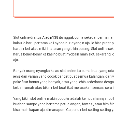
Slot online di situs
Aladin138
itu nggak cuma sekedar permainan 
kalau lo baru pertama kali nyobain. Bayangin aja, lo bisa puter
harus ribet atau mikirin aturan yang bikin pusing. Slot online
harus bener-bener ke kasino buat nyobain main slot, sekarang l
aja.
Banyak orang nyangka kalau slot online itu cuma buat yang uda
jenis dan varian yang cocok banget buat semua kalangan, dari
pake fitur bonus yang banyak, atau yang lebih sederhana denga
keluar rumah atau bikin ribet buat ikut merasakan sensasi seru i
Yang bikin slot online makin populer adalah kemudahannya. Lo 
buahan sampe yang bertema petualangan, fantasi, atau film-film 
bisa main kapan aja, dimanapun. Ga perlu ribet setting-setting yan