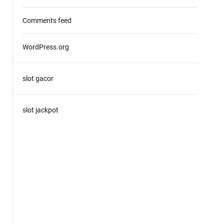
Comments feed
t
WordPress.org
slot gacor
slot jackpot