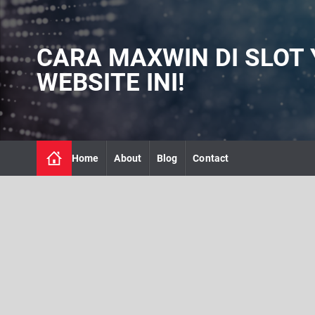
S
k
i
CARA MAXWIN DI SLOT 
p
t
WEBSITE INI!
o
c
o
n
t
Home
About
Blog
Contact
e
n
t