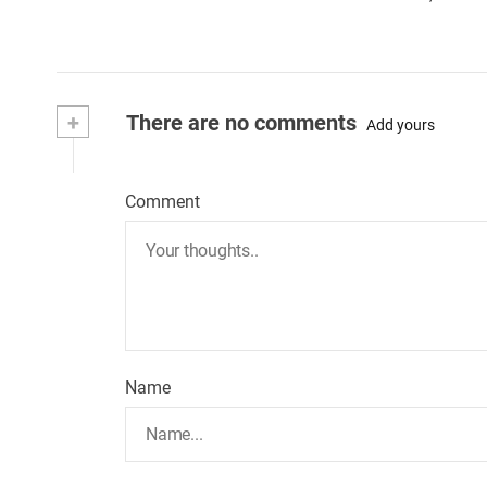
+
There are no comments
Add yours
Comment
Name