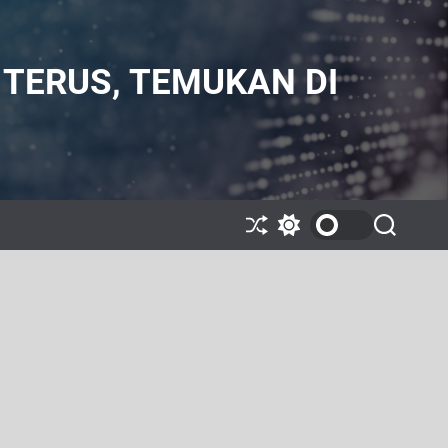
 TERUS, TEMUKAN DI
S
S
S
h
w
e
u
i
a
ff
t
r
l
c
c
e
h
h
c
o
l
o
r
m
o