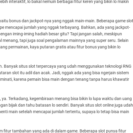
ih interaktif, lo bakal nemuin berbagai fitur keren yang bikin lo makin
, yaitu bonus dan jackpot-nya yang nggak main-main. Beberapa game slo
sampe mencapai jumlah yang nggak terbayang. Bahkan, ada yang jackpot-
dengan iming-iming hadiah besar gitu? Tapi jangan salah, meskipun
al menang, tapi juga soal pengalaman mainnya yang super seru. Selain
ang permainan, kaya putaran gratis atau fitur bonus yang bikin lo
 loh. Banyak situs slot terpercaya yang udah menggunakan teknologi RNG
n slot itu adil dan acak. Jadi, nggak ada yang bisa ngerjain sistem
 diminati, karena pemain bisa main dengan tenang tanpa harus khawatir
ri, ya. Terkadang, kegembiraan menang bisa bikin lo lupa waktu dan uang
n bijak dan tahu batasan lo sendiri. Banyak situs slot online juga udah
henti main setelah mencapai jumlah tertentu, supaya lo tetap bisa main
m fitur tambahan yang ada di dalam game. Beberapa slot punya fitur