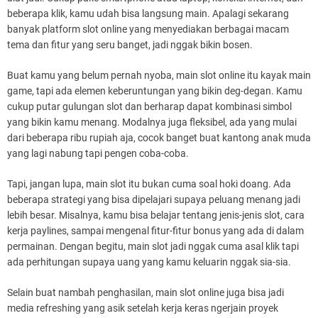
beberapa klik, kamu udah bisa langsung main. Apalagi sekarang
banyak platform slot online yang menyediakan berbagai macam
tema dan fitur yang seru banget, jadi nggak bikin bosen.
Buat kamu yang belum pernah nyoba, main slot online itu kayak main
game, tapi ada elemen keberuntungan yang bikin deg-degan. Kamu
cukup putar gulungan slot dan berharap dapat kombinasi simbol
yang bikin kamu menang. Modalnya juga fleksibel, ada yang mulai
dari beberapa ribu rupiah aja, cocok banget buat kantong anak muda
yang lagi nabung tapi pengen coba-coba.
Tapi, jangan lupa, main slot itu bukan cuma soal hoki doang. Ada
beberapa strategi yang bisa dipelajari supaya peluang menang jadi
lebih besar. Misalnya, kamu bisa belajar tentang jenis-jenis slot, cara
kerja paylines, sampai mengenal fitur-fitur bonus yang ada di dalam
permainan. Dengan begitu, main slot jadi nggak cuma asal klik tapi
ada perhitungan supaya uang yang kamu keluarin nggak sia-sia.
Selain buat nambah penghasilan, main slot online juga bisa jadi
media refreshing yang asik setelah kerja keras ngerjain proyek