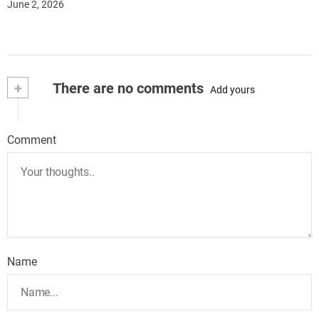
June 2, 2026
+
There are no comments
Add yours
Comment
Name