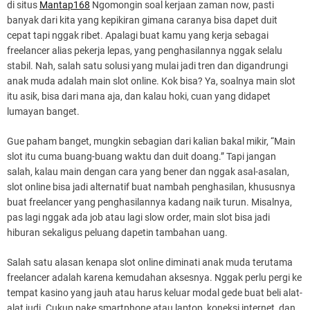
di situs
Mantap168
Ngomongin soal kerjaan zaman now, pasti
banyak dari kita yang kepikiran gimana caranya bisa dapet duit
cepat tapi nggak ribet. Apalagi buat kamu yang kerja sebagai
freelancer alias pekerja lepas, yang penghasilannya nggak selalu
stabil. Nah, salah satu solusi yang mulai jadi tren dan digandrungi
anak muda adalah main slot online. Kok bisa? Ya, soalnya main slot
itu asik, bisa dari mana aja, dan kalau hoki, cuan yang didapet
lumayan banget.
Gue paham banget, mungkin sebagian dari kalian bakal mikir, “Main
slot itu cuma buang-buang waktu dan duit doang.” Tapi jangan
salah, kalau main dengan cara yang bener dan nggak asal-asalan,
slot online bisa jadi alternatif buat nambah penghasilan, khususnya
buat freelancer yang penghasilannya kadang naik turun. Misalnya,
pas lagi nggak ada job atau lagi slow order, main slot bisa jadi
hiburan sekaligus peluang dapetin tambahan uang.
Salah satu alasan kenapa slot online diminati anak muda terutama
freelancer adalah karena kemudahan aksesnya. Nggak perlu pergi ke
tempat kasino yang jauh atau harus keluar modal gede buat beli alat-
alat judi. Cukup pake smartphone atau laptop, koneksi internet, dan