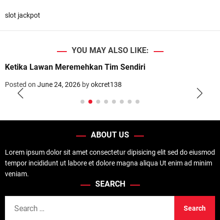
slot jackpot
YOU MAY ALSO LIKE:
Ketika Lawan Meremehkan Tim Sendiri
Posted on
June 24, 2026
by
okcret138
ABOUT US
Lorem ipsum dolor sit amet consectetur dipisicing elit sed do eiusmod
tempor incididunt ut labore et dolore magna aliqua Ut enim ad minim
veniam.
SEARCH
S
e