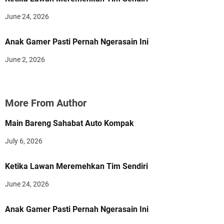
June 24, 2026
Anak Gamer Pasti Pernah Ngerasain Ini
June 2, 2026
More From Author
Main Bareng Sahabat Auto Kompak
July 6, 2026
Ketika Lawan Meremehkan Tim Sendiri
June 24, 2026
Anak Gamer Pasti Pernah Ngerasain Ini