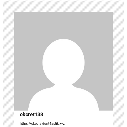
n
a
v
i
g
a
t
i
o
n
okcret138
https://okeplayfunt4astik.xyz