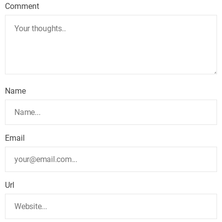
Comment
Name
Email
Url