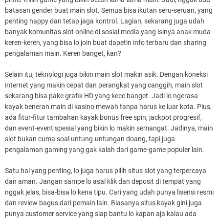
batasan gender buat main slot. Semua bisa ikutan seru-seruan, yang
penting happy dan tetap jaga kontrol. Lagian, sekarang juga udah
banyak komunitas slot online di sosial media yang isinya anak muda
keren-keren, yang bisa lo join buat dapetin info terbaru dan sharing
pengalaman main. Keren banget, kan?
Selain itu, teknologi juga bikin main slot makin asik. Dengan koneksi
internet yang makin cepat dan perangkat yang canggih, main slot
sekarang bisa pake grafik HD yang kece banget. Jadi lo ngerasa
kayak beneran main di kasino mewah tanpa harus ke luar kota. Plus,
ada fitur-fitur tambahan kayak bonus free spin, jackpot progresif,
dan event-event spesial yang bikin lo makin semangat. Jadinya, main
slot bukan cuma soal untung-untungan doang, tapi juga
pengalaman gaming yang gak kalah dari game-game populer lain.
Satu hal yang penting, lo juga harus pilih situs slot yang terpercaya
dan aman. Jangan sampe lo asal klik dan deposit di tempat yang
nggak jelas, bisa-bisa lo kena tipu. Cari yang udah punya lisensi resmi
dan review bagus dari pemain lain. Biasanya situs kayak gini juga
punya customer service yang siap bantu lo kapan aja kalau ada