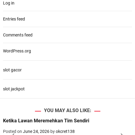
Log in
:
Entries feed
Comments feed
WordPress.org
slot gacor
slot jackpot
YOU MAY ALSO LIKE:
Ketika Lawan Meremehkan Tim Sendiri
Posted on
June 24, 2026
by
okcret138