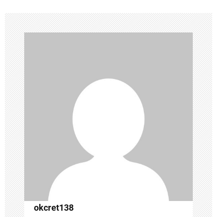
t
n
a
v
i
g
a
t
i
o
n
okcret138