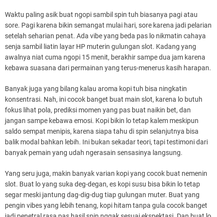
Waktu paling asik buat ngopi sambil spin tuh biasanya pagi atau
sore. Pagi karena bikin semangat mulai hari, sore karena jadi pelarian
setelah seharian penat. Ada vibe yang beda pas lo nikmatin cahaya
senja sambil liatin layar HP muterin gulungan slot. Kadang yang
awalnya niat cuma ngopi 15 menit, berakhir sampe dua jam karena
kebawa suasana dari permainan yang terus-menerus kasih harapan.
Banyak juga yang bilang kalau aroma kopi tuh bisa ningkatin
konsentrasi. Nah, ini cocok banget buat main slot, karena lo butuh
fokus lihat pola, prediksi momen yang pas buat naikin bet, dan
jangan sampe kebawa emosi. Kopi bikin lo tetap kalem meskipun
saldo sempat menipis, karena siapa tahu di spin selanjutnya bisa
balik modal bahkan lebih. Ini bukan sekadar teori, tapi testimoni dari
banyak pemain yang udah ngerasain sensasinya langsung.
Yang seru juga, makin banyak varian kopi yang cocok buat nemenin
slot. Buat lo yang suka deg-degan, es kopi susu bisa bikin lo tetap
segar meski jantung dag-dig-dug tiap gulungan muter. Buat yang
pengin vibes yang lebih tenang, kopi hitam tanpa gula cocok banget
jadi penetral rasa pas hasil spin nggak sesuai ekspektasi. Dan buat lo