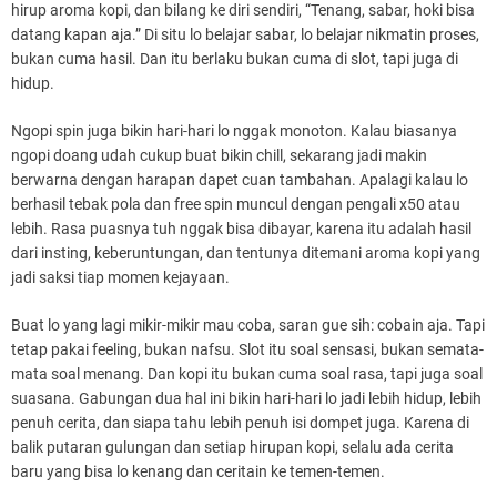
hirup aroma kopi, dan bilang ke diri sendiri, “Tenang, sabar, hoki bisa
datang kapan aja.” Di situ lo belajar sabar, lo belajar nikmatin proses,
bukan cuma hasil. Dan itu berlaku bukan cuma di slot, tapi juga di
hidup.
Ngopi spin juga bikin hari-hari lo nggak monoton. Kalau biasanya
ngopi doang udah cukup buat bikin chill, sekarang jadi makin
berwarna dengan harapan dapet cuan tambahan. Apalagi kalau lo
berhasil tebak pola dan free spin muncul dengan pengali x50 atau
lebih. Rasa puasnya tuh nggak bisa dibayar, karena itu adalah hasil
dari insting, keberuntungan, dan tentunya ditemani aroma kopi yang
jadi saksi tiap momen kejayaan.
Buat lo yang lagi mikir-mikir mau coba, saran gue sih: cobain aja. Tapi
tetap pakai feeling, bukan nafsu. Slot itu soal sensasi, bukan semata-
mata soal menang. Dan kopi itu bukan cuma soal rasa, tapi juga soal
suasana. Gabungan dua hal ini bikin hari-hari lo jadi lebih hidup, lebih
penuh cerita, dan siapa tahu lebih penuh isi dompet juga. Karena di
balik putaran gulungan dan setiap hirupan kopi, selalu ada cerita
baru yang bisa lo kenang dan ceritain ke temen-temen.