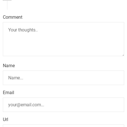
Comment
Name
Email
Url