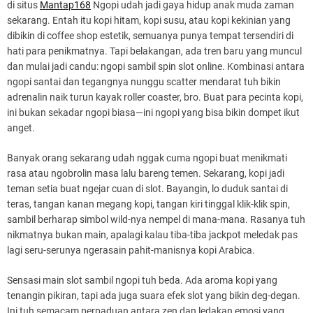
di situs
Mantap168
Ngopi udah jadi gaya hidup anak muda zaman
sekarang. Entah itu kopi hitam, kopi susu, atau kopi kekinian yang
dibikin di coffee shop estetik, semuanya punya tempat tersendiri di
hati para penikmatnya. Tapi belakangan, ada tren baru yang muncul
dan mulai jadi candu: ngopi sambil spin slot online. Kombinasi antara
ngopi santai dan tegangnya nunggu scatter mendarat tuh bikin
adrenalin naik turun kayak roller coaster, bro. Buat para pecinta kopi,
ini bukan sekadar ngopi biasa—ini ngopi yang bisa bikin dompet ikut
anget.
Banyak orang sekarang udah nggak cuma ngopi buat menikmati
rasa atau ngobrolin masa lalu bareng temen. Sekarang, kopi jadi
teman setia buat ngejar cuan di slot. Bayangin, lo duduk santai di
teras, tangan kanan megang kopi, tangan kiri tinggal klik-klik spin,
sambil berharap simbol wild-nya nempel di mana-mana. Rasanya tuh
nikmatnya bukan main, apalagi kalau tiba-tiba jackpot meledak pas
lagi seru-serunya ngerasain pahit-manisnya kopi Arabica.
Sensasi main slot sambil ngopi tuh beda. Ada aroma kopi yang
tenangin pikiran, tapi ada juga suara efek slot yang bikin deg-degan.
Ini tuh semacam perpaduan antara zen dan ledakan emosi yang