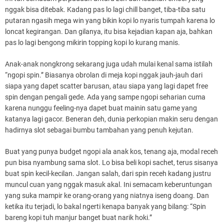
nggak bisa ditebak. Kadang pas lo lagi chill banget, tiba-tiba satu
putaran ngasih mega win yang bikin kopi lo nyaris tumpah karena lo
loncat kegirangan. Dan gilanya, itu bisa kejadian kapan aja, bahkan
pas lo lagi bengong mikirin topping kopi lo kurang manis.
Anak-anak nongkrong sekarang juga udah mulai kenal sama istilah
“ngopi spin.” Biasanya obrolan di meja kopi nggak jauh-jauh dari
siapa yang dapet scatter barusan, atau siapa yang lagi dapet free
spin dengan pengali gede. Ada yang sampe ngopi seharian cuma
karena nunggu feeling-nya dapet buat mainin satu game yang
katanya lagi gacor. Beneran deh, dunia perkopian makin seru dengan
hadirnya slot sebagai bumbu tambahan yang penuh kejutan.
Buat yang punya budget ngopi ala anak kos, tenang aja, modal receh
pun bisa nyambung sama slot. Lo bisa beli kopi sachet, terus sisanya
buat spin kecil-kecilan. Jangan salah, dari spin receh kadang justru
muncul cuan yang nggak masuk akal. Ini semacam keberuntungan
yang suka mampir ke orang-orang yang niatnya iseng doang. Dan
ketika itu terjadi, lo bakal ngerti kenapa banyak yang bilang: “Spin
bareng kopi tuh manjur banget buat narik hoki.”