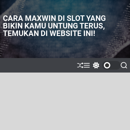
S
k
i
CARA MAXWIN DI SLOT YANG
p
BIKIN KAMU UNTUNG TERUS,
t
TEMUKAN DI WEBSITE INI!
o
c
o
n
t
e
S
M
S
S
h
e
w
e
n
u
n
i
a
t
ff
u
t
r
l
c
c
e
h
h
c
o
l
o
r
m
o