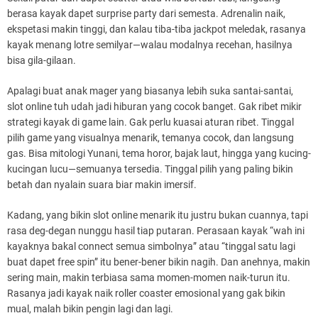
berasa kayak dapet surprise party dari semesta. Adrenalin naik,
ekspetasi makin tinggi, dan kalau tiba-tiba jackpot meledak, rasanya
kayak menang lotre semilyar—walau modalnya recehan, hasilnya
bisa gila-gilaan.
Apalagi buat anak mager yang biasanya lebih suka santai-santai,
slot online tuh udah jadi hiburan yang cocok banget. Gak ribet mikir
strategi kayak di game lain. Gak perlu kuasai aturan ribet. Tinggal
pilih game yang visualnya menarik, temanya cocok, dan langsung
gas. Bisa mitologi Yunani, tema horor, bajak laut, hingga yang kucing-
kucingan lucu—semuanya tersedia. Tinggal pilih yang paling bikin
betah dan nyalain suara biar makin imersif.
Kadang, yang bikin slot online menarik itu justru bukan cuannya, tapi
rasa deg-degan nunggu hasil tiap putaran. Perasaan kayak “wah ini
kayaknya bakal connect semua simbolnya” atau “tinggal satu lagi
buat dapet free spin” itu bener-bener bikin nagih. Dan anehnya, makin
sering main, makin terbiasa sama momen-momen naik-turun itu.
Rasanya jadi kayak naik roller coaster emosional yang gak bikin
mual, malah bikin pengin lagi dan lagi.