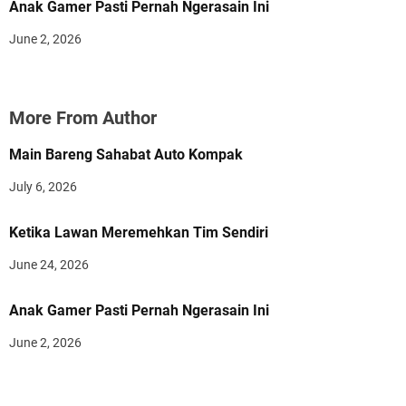
Anak Gamer Pasti Pernah Ngerasain Ini
June 2, 2026
More From Author
Main Bareng Sahabat Auto Kompak
July 6, 2026
Ketika Lawan Meremehkan Tim Sendiri
June 24, 2026
Anak Gamer Pasti Pernah Ngerasain Ini
June 2, 2026