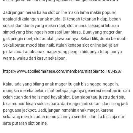
Jadi jangan heran kalau slot online makin lama makin populer,
apalagi di kalangan anak muda. Di tengah tekanan hidup, beban
sosial, dan dunia yang makin ribet, slot muncul sebagai hiburan
simpel yang bisa ngasih sensasi luar biasa. Buat yang mager dan
gak pengin ribet, slot adalah jawabannya. Sekali klik, dunia berubah.
Sekali putar, mood bisa naik. Itulah kenapa slot online jadi jalan
pintas buat anak-anak mager yang pengin hidupnya tetap punya
warna, walau dari kasur sekalipun.
https://www.spoiledmaltese.com/members/nisabianto.183428/
Kalau ada yang bilang anak mager itu gak bisa ngapa-ngapain,
mungkin mereka belum lihat betapa jagonya generasi rebahan ini cari
celah cuan dari hal simpel kayak slot. Dan siapa tau, justru dari situ
bisa muncul kisah sukses baru: dari mager jadi sultan, dari iseng jadi
penguasa jackpot. Jadi, jangan remehin anak mager, karena
sekarang mereka udah nemu jalannya sendiri—dan itu bisa aja dari
satu putaran slot online.