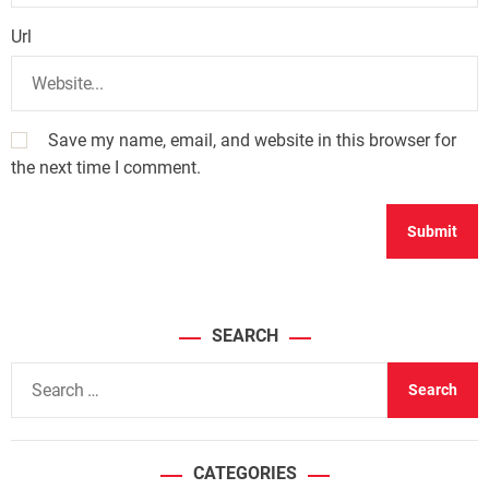
Url
Save my name, email, and website in this browser for
the next time I comment.
SEARCH
S
e
a
r
CATEGORIES
c