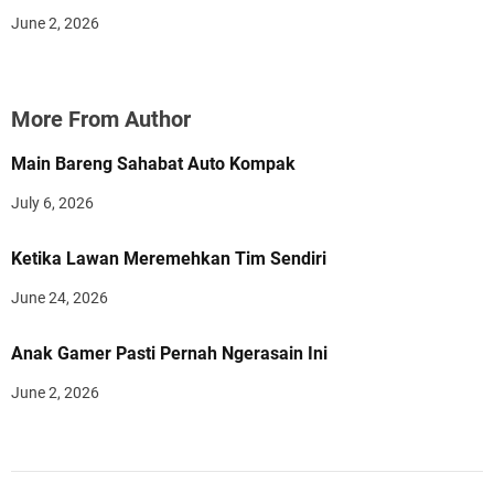
June 2, 2026
More From Author
Main Bareng Sahabat Auto Kompak
July 6, 2026
Ketika Lawan Meremehkan Tim Sendiri
June 24, 2026
Anak Gamer Pasti Pernah Ngerasain Ini
June 2, 2026