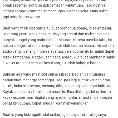
break sebentar, slot bisa jadi pemecah kebuntuan. Tapi inget ya,
jangan sampe kelamaan sampe tugas lo nggak kelar. Main boleh,
tapi tetap harus waras.
Buat yang mikir slot online itu buat orang tua doang, lo salah besar.
Sekarang justru anak-anak muda yang kreatif dan melek teknologi
banyak banget yang main ini buat hiburan. Karena mereka tahu, ini
bukan soal judi atau hal negatif, tapi lebih ke arah hiburan visual dan
audio yang nyenengin. Dan siapa tau, dari hiburan itu lo malah dapet
rezeki tambahan. Nggak usah gede, asal cukup buat nambahin saldo
e-wallet atau beli cemilan kesukaan, itu udah bahagia banget.
Bahkan ada yang main slot online sebagai bagian dari rutinitas
harian buat recharge semangat. Jadi pas lagi suntuk kerjaan atau
kuliah, buka slot bentar, menang dikit, langsung semangat balik lagi.
Kayak semacam vitamin buat mood lo. Bisa dibilang, slot online itu
kayak escape room digital yang nyediain pelarian instan dari segala
penat kehidupan. Cepet, mudah, dan menyenangkan.
Buat lo yang hobi ngulik, slot online juga punya sisi strategisnya.