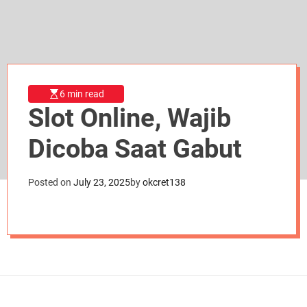
d
e
6 min read
Slot Online, Wajib
Dicoba Saat Gabut
Posted on
July 23, 2025
by
okcret138