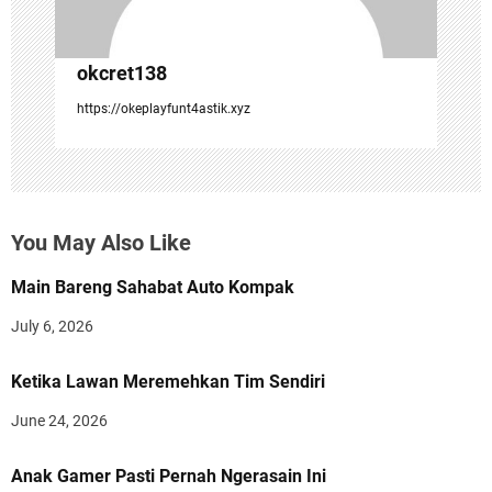
o
n
okcret138
https://okeplayfunt4astik.xyz
You May Also Like
Main Bareng Sahabat Auto Kompak
July 6, 2026
Ketika Lawan Meremehkan Tim Sendiri
June 24, 2026
Anak Gamer Pasti Pernah Ngerasain Ini