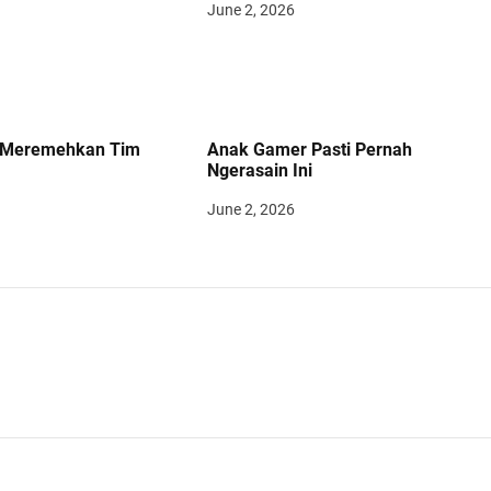
June 2, 2026
 Meremehkan Tim
Anak Gamer Pasti Pernah
Ngerasain Ini
June 2, 2026