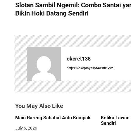
Slotan Sambil Ngemil: Combo Santai ya
o
Bikin Hoki Datang Sendiri
s
t
n
a
okcret138
v
https://okeplayfunt4astik.xyz
i
g
a
You May Also Like
t
Main Bareng Sahabat Auto Kompak
Ketika Lawan
i
Sendiri
July 6, 2026