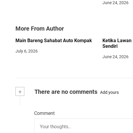
o
June 24, 2026
n
More From Author
Main Bareng Sahabat Auto Kompak
Ketika Lawan
Sendiri
July 6, 2026
June 24, 2026
+
There are no comments
Add yours
Comment