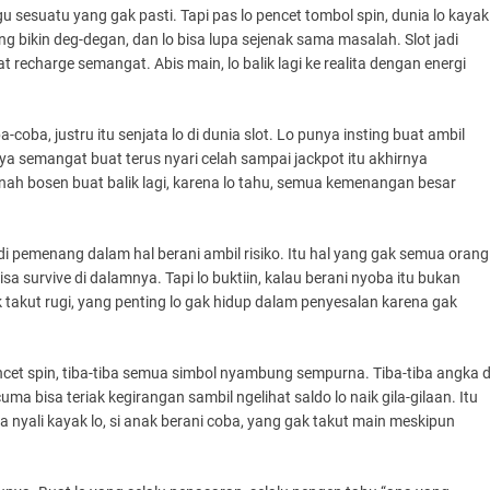
gu sesuatu yang gak pasti. Tapi pas lo pencet tombol spin, dunia lo kayak
ng bikin deg-degan, dan lo bisa lupa sejenak sama masalah. Slot jadi
recharge semangat. Abis main, lo balik lagi ke realita dengan energi
-coba, justru itu senjata lo di dunia slot. Lo punya insting buat ambil
ya semangat buat terus nyari celah sampai jackpot itu akhirnya
ernah bosen buat balik lagi, karena lo tahu, semua kemenangan besar
jadi pemenang dalam hal berani ambil risiko. Itu hal yang gak semua orang
sa survive di dalamnya. Tapi lo buktiin, kalau berani nyoba itu bukan
ak takut rugi, yang penting lo gak hidup dalam penyesalan karena gak
encet spin, tiba-tiba semua simbol nyambung sempurna. Tiba-tiba angka d
ma bisa teriak kegirangan sambil ngelihat saldo lo naik gila-gilaan. Itu
a nyali kayak lo, si anak berani coba, yang gak takut main meskipun