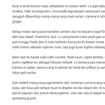
Buat si anak berani coba, kekalahan itu bukan akhir. Lo gak bak
analisa, mikir strategi baru, terus balik lagi dengan semangat y
tangguh dibanding orang-orang yang main aman. Karena lo tahu,
greget.
Setiap mesin slot punya karakter sendiri, dan itu kayak lo lagi 
deh bisa dapet ‘chemistry’-nya. Lo yang berani coba pasti gak a
pas nunggu hasil, dan lo tahu bahwa rasa puas itu bukan cuma 
main bukan sekadar ngincer cuan, tapi juga buat ngetes seberapa
Main slot itu kayak naik roller coaster. Naik turun, cepat lamba
justru ngelihat itu sebagai hiburan terbaik. Lo ketawa pas mena
Karena lo sadar, semua yang lo alamin itu hasil dari pilihan lo se
takut gak nyoba.
Gak sedikit orang yang ngeremehin slot. Katanya cuma buang wa
kalau slot bisa jadi tempat buat lo eksplor sisi liar dalam diri. Di
penuh kejutan dan penuh kemungkinan. Dan dari situ lo dapet b
gampang goyah.