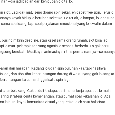
ainan—dia jadi bagian dari kehidupan digital lo.
t. Lagi gak niat, iseng doang spin sekali, eh dapet free spin. Terus di
Rasanya kayak hidup lo berubah seketika. Lo teriak, lo lompat, lo langsung
an cuma soal uang, tapi soal perjalanan emosional yang lo lewatin dalam
, pusing mikirin deadline, atau kesel sama orang rumah, slot bisa jadi
tapi lo nyari pelampiasan yang ngasih lo sensasi berbeda. Lo gak perlu
lo langsung berubah. Musiknya, animasinya, ritme permainannya—semuany
abaran dan harapan. Kadang lo udah spin puluhan kali, tapi hasilnya
sin lagi, dan tiba-tiba keberuntungan dateng di waktu yang gak lo sangka
beruntungan itu cuma tinggal satu spin lagi.
latar belakang. Gak peduli lo siapa, dari mana, kerja apa, pas lo main
haring strategi, cerita kemenangan, atau curhat soal kekalahan lo. Ada
ain. Ini kayak komunitas virtual yang terikat oleh satu hal: cinta