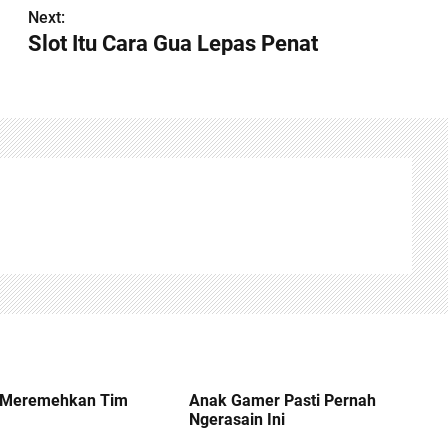
Next:
Slot Itu Cara Gua Lepas Penat
 Meremehkan Tim
Anak Gamer Pasti Pernah
Ngerasain Ini