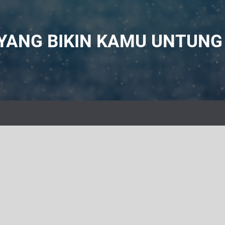
YANG BIKIN KAMU UNTUNG