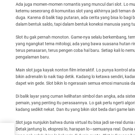
Ada juga momen-momen romantis yang muncul dari slot. Lo mu
ketemu seseorang di komunitas slot yang akhirnya jadi teman dek
duga. Karena di balik tiap putaran, ada cerita yang bisa lo ba
dalam bentuk saldo, tapi dalam bentuk koneksi manusia yang tu
Slot itu gak pernah monoton. Game-nya selalu berkembang, teman
yang ngangkat tema mitologi, ada yang bawa suasana hutan rim
terus penasaran, terus pengen coba hal baru. Setiap kali lo ne
pengalaman baru.
Main slot juga kayak nonton film interaktif. Lo punya kontrol atas
bikin adrenalin lo naik tiap detik. Kadang lo ketawa sendiri, ka
dapet win gede. Slot bikin lo ngerasain semua emosi manusia d
Di balik layar yang cuman kelihatan simbol dan angka, ada sist
pemain, yang penting itu perasaannya. Lo gak perlu ngerti algor
kadang sedikit nekat. Dan itu yang bikin slot beda dari game lain
Slot juga nunjukin bahwa dunia virtual itu bisa jadi se-real duni
Detak jantung lo, ekspresi lo, harapan lo—semuanya real. Dunia 