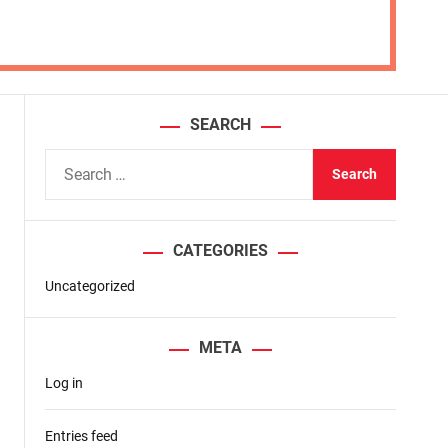
SEARCH
S
e
a
r
CATEGORIES
c
h
Uncategorized
f
o
META
r
Log in
:
Entries feed