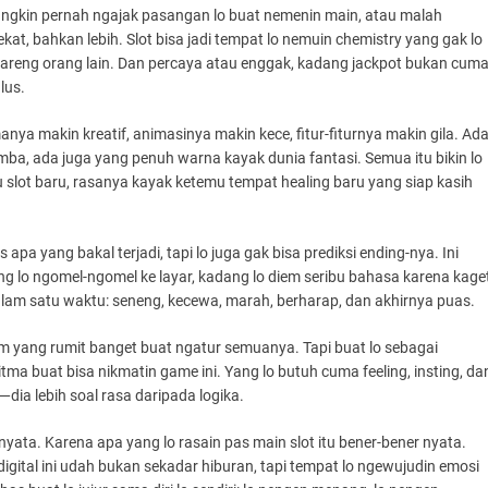
ngkin pernah ngajak pasangan lo buat nemenin main, atau malah
at, bahkan lebih. Slot bisa jadi tempat lo nemuin chemistry yang gak lo
gi bareng orang lain. Dan percaya atau enggak, kadang jackpot bukan cum
lus.
ya makin kreatif, animasinya makin kece, fitur-fiturnya makin gila. Ad
ba, ada juga yang penuh warna kayak dunia fantasi. Semua itu bikin lo
mu slot baru, rasanya kayak ketemu tempat healing baru yang siap kasih
 apa yang bakal terjadi, tapi lo juga gak bisa prediksi ending-nya. Ini
dang lo ngomel-ngomel ke layar, kadang lo diem seribu bahasa karena kage
alam satu waktu: seneng, kecewa, marah, berharap, dan akhirnya puas.
em yang rumit banget buat ngatur semuanya. Tapi buat lo sebagai
itma buat bisa nikmatin game ini. Yang lo butuh cuma feeling, insting, da
—dia lebih soal rasa daripada logika.
a nyata. Karena apa yang lo rasain pas main slot itu bener-bener nyata.
digital ini udah bukan sekadar hiburan, tapi tempat lo ngewujudin emosi