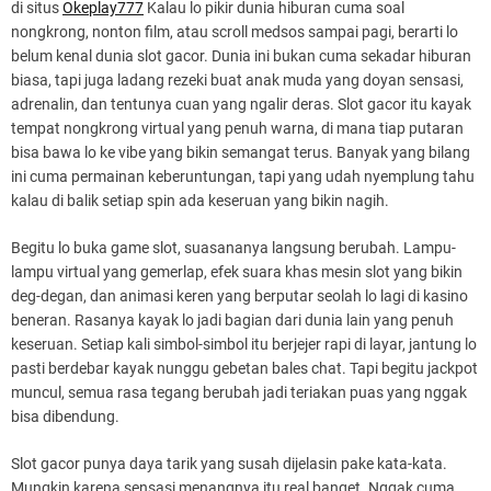
di situs
Okeplay777
Kalau lo pikir dunia hiburan cuma soal
nongkrong, nonton film, atau scroll medsos sampai pagi, berarti lo
belum kenal dunia slot gacor. Dunia ini bukan cuma sekadar hiburan
biasa, tapi juga ladang rezeki buat anak muda yang doyan sensasi,
adrenalin, dan tentunya cuan yang ngalir deras. Slot gacor itu kayak
tempat nongkrong virtual yang penuh warna, di mana tiap putaran
bisa bawa lo ke vibe yang bikin semangat terus. Banyak yang bilang
ini cuma permainan keberuntungan, tapi yang udah nyemplung tahu
kalau di balik setiap spin ada keseruan yang bikin nagih.
Begitu lo buka game slot, suasananya langsung berubah. Lampu-
lampu virtual yang gemerlap, efek suara khas mesin slot yang bikin
deg-degan, dan animasi keren yang berputar seolah lo lagi di kasino
beneran. Rasanya kayak lo jadi bagian dari dunia lain yang penuh
keseruan. Setiap kali simbol-simbol itu berjejer rapi di layar, jantung lo
pasti berdebar kayak nunggu gebetan bales chat. Tapi begitu jackpot
muncul, semua rasa tegang berubah jadi teriakan puas yang nggak
bisa dibendung.
Slot gacor punya daya tarik yang susah dijelasin pake kata-kata.
Mungkin karena sensasi menangnya itu real banget. Nggak cuma