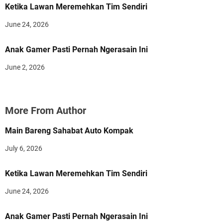
Ketika Lawan Meremehkan Tim Sendiri
June 24, 2026
Anak Gamer Pasti Pernah Ngerasain Ini
June 2, 2026
More From Author
Main Bareng Sahabat Auto Kompak
July 6, 2026
Ketika Lawan Meremehkan Tim Sendiri
June 24, 2026
Anak Gamer Pasti Pernah Ngerasain Ini