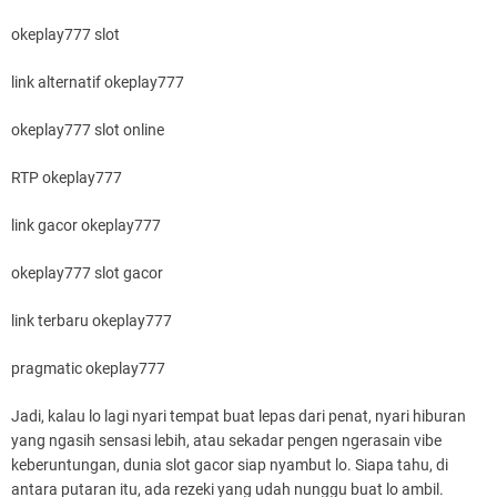
okeplay777 slot
link alternatif okeplay777
okeplay777 slot online
RTP okeplay777
link gacor okeplay777
okeplay777 slot gacor
link terbaru okeplay777
pragmatic okeplay777
Jadi, kalau lo lagi nyari tempat buat lepas dari penat, nyari hiburan
yang ngasih sensasi lebih, atau sekadar pengen ngerasain vibe
keberuntungan, dunia slot gacor siap nyambut lo. Siapa tahu, di
antara putaran itu, ada rezeki yang udah nunggu buat lo ambil.