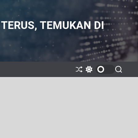
 TERUS, TEMUKAN DI
S
S
S
h
w
e
u
i
a
ff
t
r
l
c
c
e
h
h
c
o
l
o
r
m
o