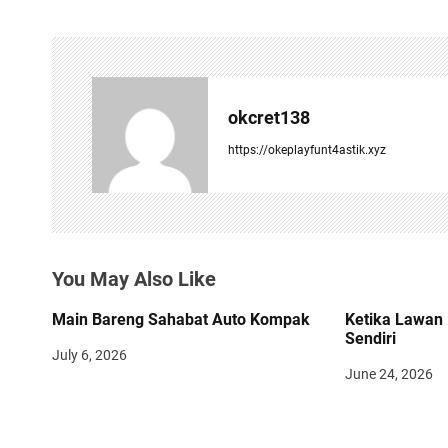
s
t
n
okcret138
a
https://okeplayfunt4astik.xyz
v
i
g
You May Also Like
a
t
Main Bareng Sahabat Auto Kompak
Ketika Lawan
Sendiri
i
July 6, 2026
June 24, 2026
o
n