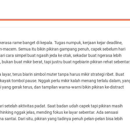
asa rame banget di kepala. Tugas numpuk, kerjaan kejar deadline,
m-macem. Semua itu bikin pikiran gampang penuh, capek sebelum hari
ari cara simpel buat ngasih jeda ke otak, sekadar buat ngerasa lebih
, bukan buat mikir berat, tapi justru buat ngebiarin pikiran rehat sebentar
 layar, terus biarin simbol muter tanpa harus mikir strategi ribet. Buat
 kayak tombol pause. Nggak perlu mikir kalah menang terlalu dalam, yan
yang gerak terus, dan tampilan warna-warni bikin pikiran ke-distract
i setelah aktivitas padat. Saat badan udah capek tapi pikiran masih
thinking nggak jelas, mending fokus ke layar sebentar. Ada sensasi
a santai. Dari situ, pikiran yang tadinya penuh pelan-pelan bisa lebih