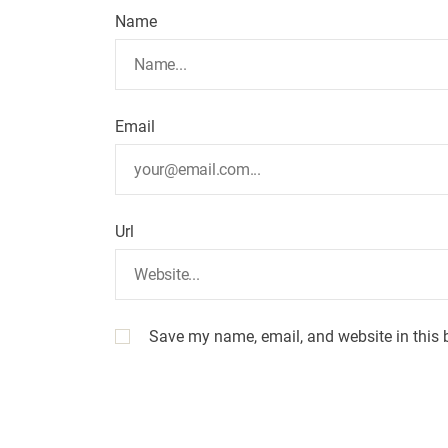
Name
Email
Url
Save my name, email, and website in this 