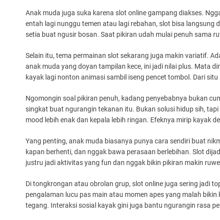
Anak muda juga suka karena slot online gampang diakses. Nggak 
entah lagi nunggu temen atau lagi rebahan, slot bisa langsung di
setia buat ngusir bosan. Saat pikiran udah mulai penuh sama ru
Selain itu, tema permainan slot sekarang juga makin variatif. A
anak muda yang doyan tampilan kece, ini jadi nilai plus. Mata di
kayak lagi nonton animasi sambil iseng pencet tombol. Dari situ 
Ngomongin soal pikiran penuh, kadang penyebabnya bukan cuma be
singkat buat ngurangin tekanan itu. Bukan solusi hidup sih, ta
mood lebih enak dan kepala lebih ringan. Efeknya mirip kayak d
Yang penting, anak muda biasanya punya cara sendiri buat nikm
kapan berhenti, dan nggak bawa perasaan berlebihan. Slot dijad
justru jadi aktivitas yang fun dan nggak bikin pikiran makin ruw
Di tongkrongan atau obrolan grup, slot online juga sering jadi 
pengalaman lucu pas main atau momen apes yang malah bikin ket
tegang. Interaksi sosial kayak gini juga bantu ngurangin rasa p