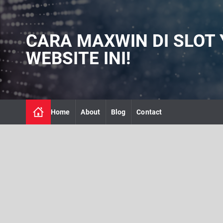
S
k
i
CARA MAXWIN DI SLOT 
p
t
WEBSITE INI!
o
c
o
n
t
Home
About
Blog
Contact
e
n
t