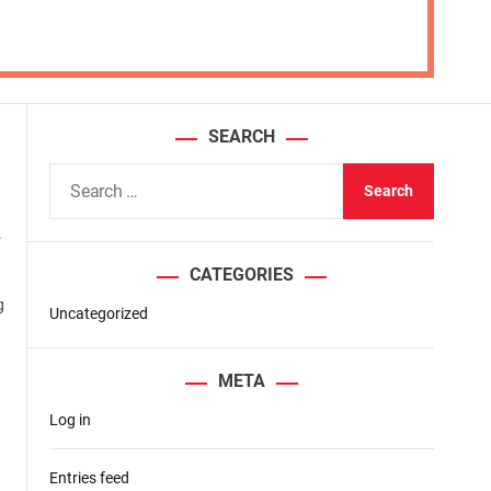
SEARCH
S
e
a
.
r
CATEGORIES
c
g
h
Uncategorized
f
o
META
r
Log in
:
Entries feed