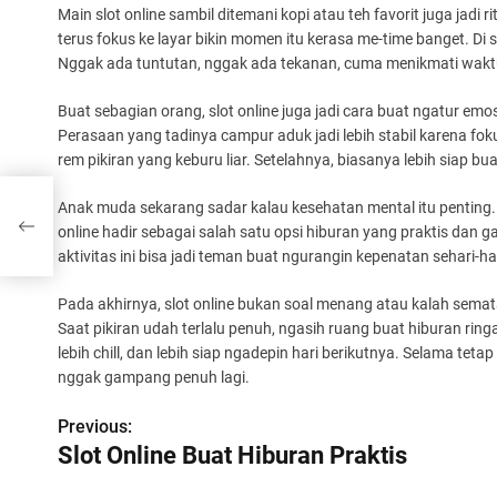
Main slot online sambil ditemani kopi atau teh favorit juga jadi
terus fokus ke layar bikin momen itu kerasa me-time banget. Di s
Nggak ada tuntutan, nggak ada tekanan, cuma menikmati waktu
Buat sebagian orang, slot online juga jadi cara buat ngatur emos
Perasaan yang tadinya campur aduk jadi lebih stabil karena fok
rem pikiran yang keburu liar. Setelahnya, biasanya lebih siap bua
Anak muda sekarang sadar kalau kesehatan mental itu penting. 
online hadir sebagai salah satu opsi hiburan yang praktis dan
aktivitas ini bisa jadi teman buat ngurangin kepenatan sehari-h
Pada akhirnya, slot online bukan soal menang atau kalah semat
Saat pikiran udah terlalu penuh, ngasih ruang buat hiburan ringan
lebih chill, dan lebih siap ngadepin hari berikutnya. Selama tetap 
nggak gampang penuh lagi.
Previous:
P
Slot Online Buat Hiburan Praktis
o