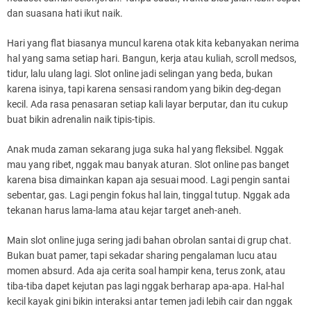
dan suasana hati ikut naik.
Hari yang flat biasanya muncul karena otak kita kebanyakan nerima
hal yang sama setiap hari. Bangun, kerja atau kuliah, scroll medsos,
tidur, lalu ulang lagi. Slot online jadi selingan yang beda, bukan
karena isinya, tapi karena sensasi random yang bikin deg-degan
kecil. Ada rasa penasaran setiap kali layar berputar, dan itu cukup
buat bikin adrenalin naik tipis-tipis.
Anak muda zaman sekarang juga suka hal yang fleksibel. Nggak
mau yang ribet, nggak mau banyak aturan. Slot online pas banget
karena bisa dimainkan kapan aja sesuai mood. Lagi pengin santai
sebentar, gas. Lagi pengin fokus hal lain, tinggal tutup. Nggak ada
tekanan harus lama-lama atau kejar target aneh-aneh.
Main slot online juga sering jadi bahan obrolan santai di grup chat.
Bukan buat pamer, tapi sekadar sharing pengalaman lucu atau
momen absurd. Ada aja cerita soal hampir kena, terus zonk, atau
tiba-tiba dapet kejutan pas lagi nggak berharap apa-apa. Hal-hal
kecil kayak gini bikin interaksi antar temen jadi lebih cair dan nggak