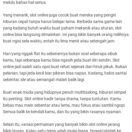
melulu bahas hal serius.
Yang menarik, slot online juga cocok buat mereka yang pengin
hiburan cepat tanpa harus belajar lama. Berbeda sama game lain
yang kadang butuh waktu buat paham mekanik atau aturan, slot
online bisa langsung dimainkan. Ini yang bikin banyak orang milihnya
buat ngisi sela waktu, entah itu lima menit atau setengah jam.
Hari yang nggak flat itu sebenernya bukan soal seberapa sibuk
kamu, tapi seberapa kamu bisa ngasih jeda buat diri sendiri. Slot
online jadi salah satu opsi buat rehat sejenak dari hiruk pikuk. Bukan
pelarian, tapi jeda kecil biar pikiran bisa napas. Kadang, habis santai
sebentar, ide atau semangat malah balik lagi.
Buat anak muda yang hidupnya penuh multitasking, hiburan simpel
itu penting. Slot online hadir tanpa drama, tanpa tuntutan. Kamu
bebas mau main sebentar atau lama, mau fokus atau sambil ngopi.
Semua balik ke kendali kamu, dan itu yang bikin rasanya nyaman.
Selain itu, variasi permainan yang banyak bikin slot online jarang
bikin bosan. Kalau satu tema udah mulai biasa, tinggal pindah ke