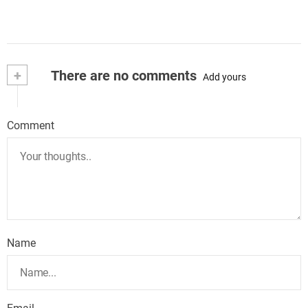
+
There are no comments
Add yours
Comment
Name