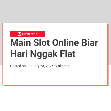
d
e
4 min read
Main Slot Online Biar
Hari Nggak Flat
Posted on
January 23, 2026
by
okcret138