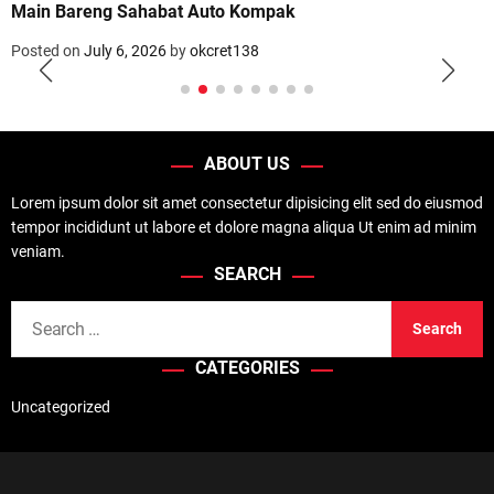
Main Bareng Sahabat Auto Kompak
Posted on
July 6, 2026
by
okcret138
ABOUT US
Lorem ipsum dolor sit amet consectetur dipisicing elit sed do eiusmod
tempor incididunt ut labore et dolore magna aliqua Ut enim ad minim
veniam.
SEARCH
S
e
CATEGORIES
a
r
Uncategorized
c
h
f