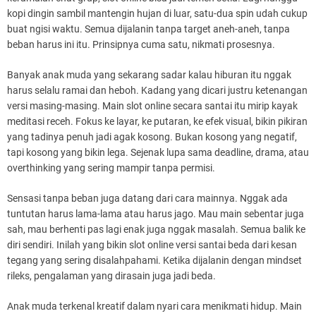
kopi dingin sambil mantengin hujan di luar, satu-dua spin udah cukup
buat ngisi waktu. Semua dijalanin tanpa target aneh-aneh, tanpa
beban harus ini itu. Prinsipnya cuma satu, nikmati prosesnya.
Banyak anak muda yang sekarang sadar kalau hiburan itu nggak
harus selalu ramai dan heboh. Kadang yang dicari justru ketenangan
versi masing-masing. Main slot online secara santai itu mirip kayak
meditasi receh. Fokus ke layar, ke putaran, ke efek visual, bikin pikiran
yang tadinya penuh jadi agak kosong. Bukan kosong yang negatif,
tapi kosong yang bikin lega. Sejenak lupa sama deadline, drama, atau
overthinking yang sering mampir tanpa permisi.
Sensasi tanpa beban juga datang dari cara mainnya. Nggak ada
tuntutan harus lama-lama atau harus jago. Mau main sebentar juga
sah, mau berhenti pas lagi enak juga nggak masalah. Semua balik ke
diri sendiri. Inilah yang bikin slot online versi santai beda dari kesan
tegang yang sering disalahpahami. Ketika dijalanin dengan mindset
rileks, pengalaman yang dirasain juga jadi beda.
Anak muda terkenal kreatif dalam nyari cara menikmati hidup. Main