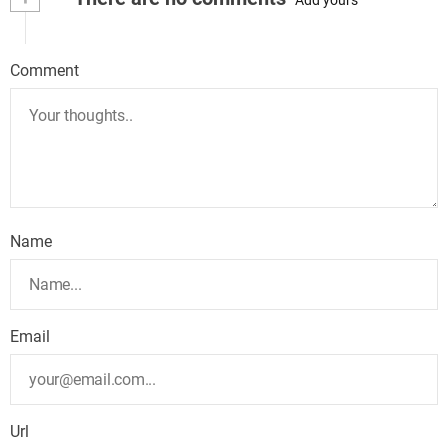
Comment
Name
Email
Url