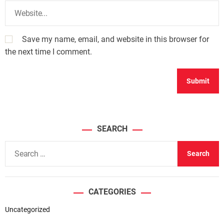
Save my name, email, and website in this browser for
the next time I comment.
SEARCH
S
e
a
r
CATEGORIES
c
h
Uncategorized
f