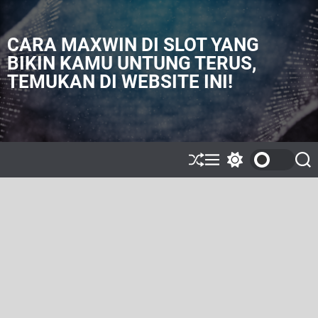
S
k
i
CARA MAXWIN DI SLOT YANG
p
BIKIN KAMU UNTUNG TERUS,
t
TEMUKAN DI WEBSITE INI!
o
c
o
n
t
e
S
M
S
S
h
e
w
e
n
u
n
i
a
t
ff
u
t
r
l
c
c
e
h
h
c
o
l
o
r
m
o