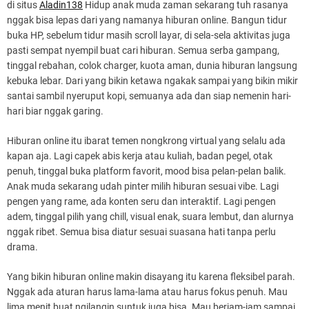
di situs
Aladin138
Hidup anak muda zaman sekarang tuh rasanya
nggak bisa lepas dari yang namanya hiburan online. Bangun tidur
buka HP, sebelum tidur masih scroll layar, di sela-sela aktivitas juga
pasti sempat nyempil buat cari hiburan. Semua serba gampang,
tinggal rebahan, colok charger, kuota aman, dunia hiburan langsung
kebuka lebar. Dari yang bikin ketawa ngakak sampai yang bikin mikir
santai sambil nyeruput kopi, semuanya ada dan siap nemenin hari-
hari biar nggak garing.
Hiburan online itu ibarat temen nongkrong virtual yang selalu ada
kapan aja. Lagi capek abis kerja atau kuliah, badan pegel, otak
penuh, tinggal buka platform favorit, mood bisa pelan-pelan balik.
Anak muda sekarang udah pinter milih hiburan sesuai vibe. Lagi
pengen yang rame, ada konten seru dan interaktif. Lagi pengen
adem, tinggal pilih yang chill, visual enak, suara lembut, dan alurnya
nggak ribet. Semua bisa diatur sesuai suasana hati tanpa perlu
drama.
Yang bikin hiburan online makin disayang itu karena fleksibel parah.
Nggak ada aturan harus lama-lama atau harus fokus penuh. Mau
lima menit buat ngilangin suntuk juga bisa. Mau berjam-jam sampai