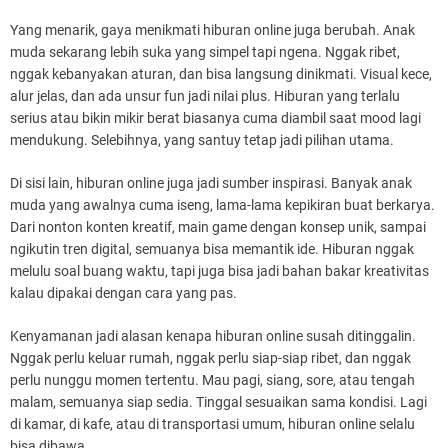
Yang menarik, gaya menikmati hiburan online juga berubah. Anak
muda sekarang lebih suka yang simpel tapi ngena. Nggak ribet,
nggak kebanyakan aturan, dan bisa langsung dinikmati. Visual kece,
alur jelas, dan ada unsur fun jadi nilai plus. Hiburan yang terlalu
serius atau bikin mikir berat biasanya cuma diambil saat mood lagi
mendukung. Selebihnya, yang santuy tetap jadi pilihan utama.
Di sisi lain, hiburan online juga jadi sumber inspirasi. Banyak anak
muda yang awalnya cuma iseng, lama-lama kepikiran buat berkarya.
Dari nonton konten kreatif, main game dengan konsep unik, sampai
ngikutin tren digital, semuanya bisa memantik ide. Hiburan nggak
melulu soal buang waktu, tapi juga bisa jadi bahan bakar kreativitas
kalau dipakai dengan cara yang pas.
Kenyamanan jadi alasan kenapa hiburan online susah ditinggalin.
Nggak perlu keluar rumah, nggak perlu siap-siap ribet, dan nggak
perlu nunggu momen tertentu. Mau pagi, siang, sore, atau tengah
malam, semuanya siap sedia. Tinggal sesuaikan sama kondisi. Lagi
di kamar, di kafe, atau di transportasi umum, hiburan online selalu
bisa dibawa.