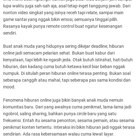
lupa waktu juga sah-sah aja, asal tetap inget tanggung jawab. Dari
nonton video singkat yang isinya receh tapi relate, sampai main
game santai yang nggak bikin emosi, semuanya tinggal pilih.
Rasanya kayak punya remote control buat ngatur kesenangan
sendiri.
Buat anak muda yang hidupnya sering dikejar deadline, hiburan
online jadi semacam pelarian sehat. Bukan buat kabur dari
kenyataan, tapi lebih ke ngasih jeda. Otak butuh istirahat, hati butuh
hiburan, dan kadang cuma butuh ketawa kecil biar beban nggak
numpuk. Di situlah peran hiburan online terasa penting. Bukan soal
seberapa canggih atau mahal, tapi seberapa pas sama kondisi dan
mood.
Fenomena hiburan online juga bikin banyak anak muda nemuin
komunitas baru. Dari yang awalnya cuma penikmat, lama-lama jadi
ngobrol, saling sharing, bahkan punya circle baru yang satu
frekuensi. Entah itu sesama penonton, sesama pemain, atau sesama
penikmat konten tertentu. Interaksi ini bikin hiburan jadi nggak terasa
sendirian. Ada rasa kebersamaan walau cuma lewat layar.