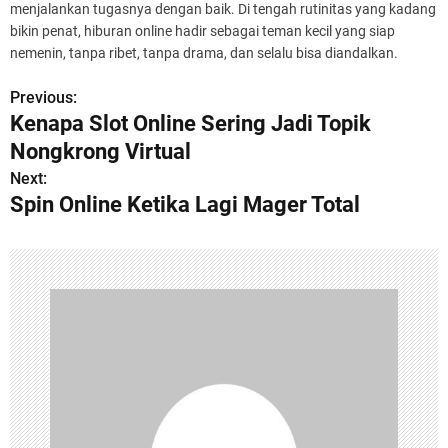
menjalankan tugasnya dengan baik. Di tengah rutinitas yang kadang
bikin penat, hiburan online hadir sebagai teman kecil yang siap
nemenin, tanpa ribet, tanpa drama, dan selalu bisa diandalkan.
Previous:
P
Kenapa Slot Online Sering Jadi Topik
o
Nongkrong Virtual
s
Next:
Spin Online Ketika Lagi Mager Total
t
n
a
v
i
g
a