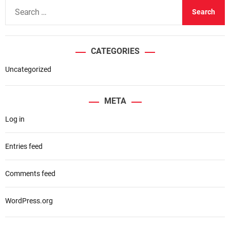
S
e
a
r
CATEGORIES
c
h
Uncategorized
f
o
META
r
Log in
:
Entries feed
Comments feed
WordPress.org