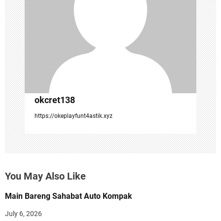
t
i
o
n
okcret138
https://okeplayfunt4astik.xyz
You May Also Like
Main Bareng Sahabat Auto Kompak
July 6, 2026