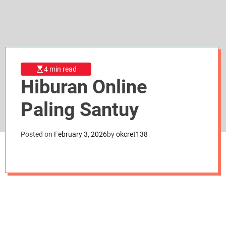
d
e
4 min read
Hiburan Online
Paling Santuy
Posted on
February 3, 2026
by
okcret138