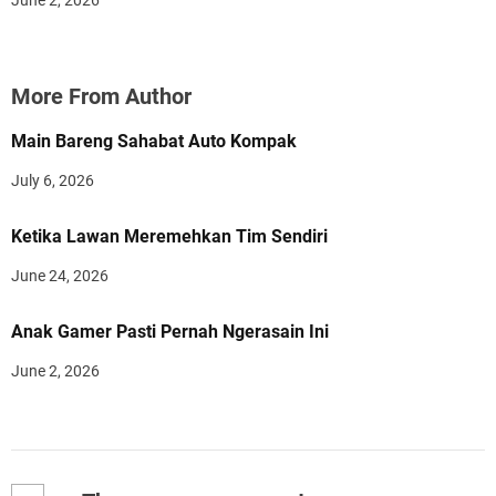
June 2, 2026
More From Author
Main Bareng Sahabat Auto Kompak
July 6, 2026
Ketika Lawan Meremehkan Tim Sendiri
June 24, 2026
Anak Gamer Pasti Pernah Ngerasain Ini
June 2, 2026