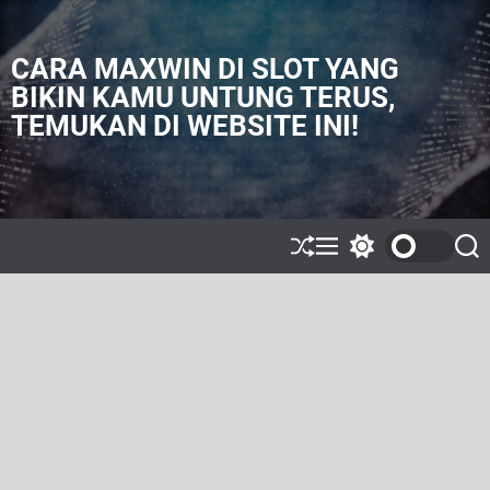
S
k
i
CARA MAXWIN DI SLOT YANG
p
BIKIN KAMU UNTUNG TERUS,
t
TEMUKAN DI WEBSITE INI!
o
c
o
n
t
e
S
M
S
S
h
e
w
e
n
u
n
i
a
t
ff
u
t
r
l
c
c
e
h
h
c
o
l
o
r
m
o