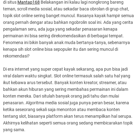
di situs
Mantap168
Belakangan ini kalau lagi nongkrong bareng
teman, scroll media sosial, atau sekadar baca obrolan di grup chat,
topik slot online sering banget muncul. Rasanya kayak hampir semua
orang pernah dengar atau bahkan ngobrolin soal ini. Ada yang cerita
pengalaman seru, ada juga yang sekadar penasaran kenapa
permainan ini bisa sering direkomendasikan di berbagai tempat.
Fenomena ini bikin banyak anak muda bertanya-tanya, sebenarnya
kenapa sih slot online bisa sepopuler itu dan sering muncul di
rekomendasi?
Di era internet yang super cepat kayak sekarang, apa pun bisa jadi
viral dalam waktu singkat. Slot online termasuk salah satu hal yang
ikut kebawa arus tersebut. Banyak konten kreator, streamer, atau
bahkan akun hiburan yang sering membahas permainan ini dalam
konten mereka. Dari situlah banyak orang jadi tahu dan mulai
penasaran. Algoritma media sosial juga punya peran besar, karena
ketika seseorang sekali saja menonton atau membaca konten
tentang slot, biasanya platform akan terus menampilkan hal serupa.
Akhirnya kelihatan seperti semua orang sedang membicarakan topik
yang sama.