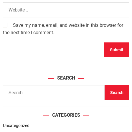
Save my name, email, and website in this browser for
the next time I comment.
SEARCH
S
e
a
r
CATEGORIES
c
h
Uncategorized