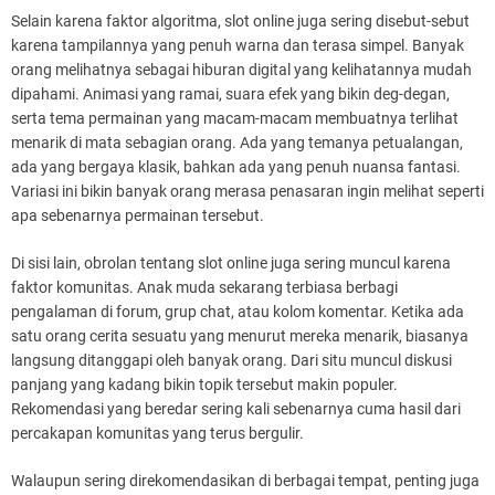
Selain karena faktor algoritma, slot online juga sering disebut-sebut
karena tampilannya yang penuh warna dan terasa simpel. Banyak
orang melihatnya sebagai hiburan digital yang kelihatannya mudah
dipahami. Animasi yang ramai, suara efek yang bikin deg-degan,
serta tema permainan yang macam-macam membuatnya terlihat
menarik di mata sebagian orang. Ada yang temanya petualangan,
ada yang bergaya klasik, bahkan ada yang penuh nuansa fantasi.
Variasi ini bikin banyak orang merasa penasaran ingin melihat seperti
apa sebenarnya permainan tersebut.
Di sisi lain, obrolan tentang slot online juga sering muncul karena
faktor komunitas. Anak muda sekarang terbiasa berbagi
pengalaman di forum, grup chat, atau kolom komentar. Ketika ada
satu orang cerita sesuatu yang menurut mereka menarik, biasanya
langsung ditanggapi oleh banyak orang. Dari situ muncul diskusi
panjang yang kadang bikin topik tersebut makin populer.
Rekomendasi yang beredar sering kali sebenarnya cuma hasil dari
percakapan komunitas yang terus bergulir.
Walaupun sering direkomendasikan di berbagai tempat, penting juga