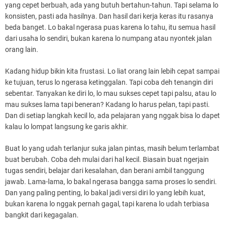
yang cepet berbuah, ada yang butuh bertahun-tahun. Tapi selama lo
konsisten, pasti ada hasilnya. Dan hasil dari kerja keras itu rasanya
beda banget. Lo bakal ngerasa puas karena lo tahu, itu semua hasil
dari usaha lo sendiri, bukan karena lo numpang atau nyontek jalan
orang lain.
Kadang hidup bikin kita frustasi. Lo liat orang lain lebih cepat sampai
ke tujuan, terus lo ngerasa ketinggalan. Tapi coba deh tenangin diri
sebentar. Tanyakan ke diri lo, lo mau sukses cepet tapi palsu, atau lo
mau sukses lama tapi beneran? Kadang lo harus pelan, tapi pasti.
Dan di setiap langkah kecil lo, ada pelajaran yang nggak bisa lo dapet
kalau lo lompat langsung ke garis akhir.
Buat lo yang udah terlanjur suka jalan pintas, masih belum terlambat
buat berubah. Coba deh mulai dari hal kecil. Biasain buat ngerjain
tugas sendiri, belajar dari kesalahan, dan berani ambil tanggung
jawab. Lama-lama, lo bakal ngerasa bangga sama proses lo sendiri.
Dan yang paling penting, lo bakal jadi versi diri lo yang lebih kuat,
bukan karena lo nggak pernah gagal, tapi karena lo udah terbiasa
bangkit dari kegagalan.