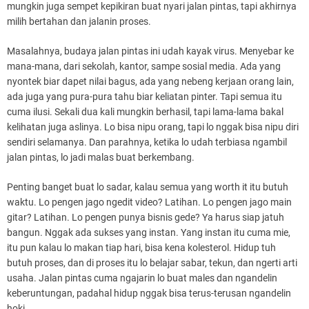
mungkin juga sempet kepikiran buat nyari jalan pintas, tapi akhirnya
milih bertahan dan jalanin proses.
Masalahnya, budaya jalan pintas ini udah kayak virus. Menyebar ke
mana-mana, dari sekolah, kantor, sampe sosial media. Ada yang
nyontek biar dapet nilai bagus, ada yang nebeng kerjaan orang lain,
ada juga yang pura-pura tahu biar keliatan pinter. Tapi semua itu
cuma ilusi. Sekali dua kali mungkin berhasil, tapi lama-lama bakal
kelihatan juga aslinya. Lo bisa nipu orang, tapi lo nggak bisa nipu diri
sendiri selamanya. Dan parahnya, ketika lo udah terbiasa ngambil
jalan pintas, lo jadi malas buat berkembang.
Penting banget buat lo sadar, kalau semua yang worth it itu butuh
waktu. Lo pengen jago ngedit video? Latihan. Lo pengen jago main
gitar? Latihan. Lo pengen punya bisnis gede? Ya harus siap jatuh
bangun. Nggak ada sukses yang instan. Yang instan itu cuma mie,
itu pun kalau lo makan tiap hari, bisa kena kolesterol. Hidup tuh
butuh proses, dan di proses itu lo belajar sabar, tekun, dan ngerti arti
usaha. Jalan pintas cuma ngajarin lo buat males dan ngandelin
keberuntungan, padahal hidup nggak bisa terus-terusan ngandelin
hoki.