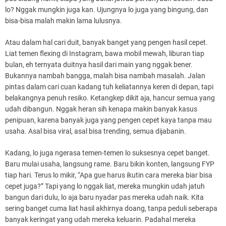
lo? Nggak mungkin juga kan. Ujungnya lo juga yang bingung, dan
bisa-bisa malah makin lama lulusnya.
Atau dalam hal cari duit, banyak banget yang pengen hasil cepet.
Liat temen flexing di Instagram, bawa mobil mewah, liburan tiap
bulan, eh ternyata duitnya hasil dari main yang nggak bener.
Bukannya nambah bangga, malah bisa nambah masalah. Jalan
pintas dalam cari cuan kadang tuh keliatannya keren di depan, tapi
belakangnya penuh resiko. Ketangkep dikit aja, hancur semua yang
udah dibangun. Nggak heran sih kenapa makin banyak kasus
penipuan, karena banyak juga yang pengen cepet kaya tanpa mau
usaha. Asal bisa viral, asal bisa trending, semua dijabanin.
Kadang, lo juga ngerasa temen-temen lo suksesnya cepet banget.
Baru mulai usaha, langsung rame. Baru bikin konten, langsung FYP
tiap hari. Terus lo mikir, “Apa gue harus ikutin cara mereka biar bisa
cepet juga?” Tapi yang lo nggak liat, mereka mungkin udah jatuh
bangun dari dulu, lo aja baru nyadar pas mereka udah naik. Kita
sering banget cuma liat hasil akhirnya doang, tanpa peduli seberapa
banyak keringat yang udah mereka keluarin. Padahal mereka