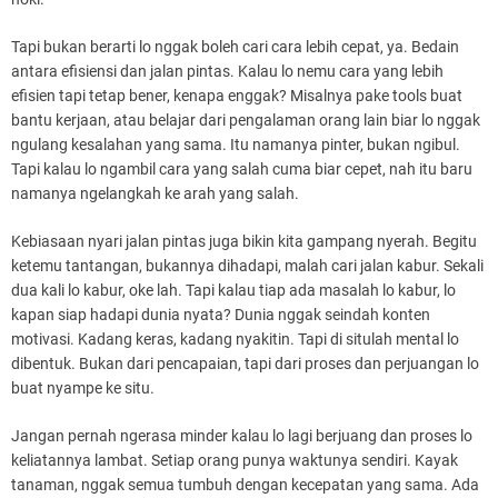
Tapi bukan berarti lo nggak boleh cari cara lebih cepat, ya. Bedain
antara efisiensi dan jalan pintas. Kalau lo nemu cara yang lebih
efisien tapi tetap bener, kenapa enggak? Misalnya pake tools buat
bantu kerjaan, atau belajar dari pengalaman orang lain biar lo nggak
ngulang kesalahan yang sama. Itu namanya pinter, bukan ngibul.
Tapi kalau lo ngambil cara yang salah cuma biar cepet, nah itu baru
namanya ngelangkah ke arah yang salah.
Kebiasaan nyari jalan pintas juga bikin kita gampang nyerah. Begitu
ketemu tantangan, bukannya dihadapi, malah cari jalan kabur. Sekali
dua kali lo kabur, oke lah. Tapi kalau tiap ada masalah lo kabur, lo
kapan siap hadapi dunia nyata? Dunia nggak seindah konten
motivasi. Kadang keras, kadang nyakitin. Tapi di situlah mental lo
dibentuk. Bukan dari pencapaian, tapi dari proses dan perjuangan lo
buat nyampe ke situ.
Jangan pernah ngerasa minder kalau lo lagi berjuang dan proses lo
keliatannya lambat. Setiap orang punya waktunya sendiri. Kayak
tanaman, nggak semua tumbuh dengan kecepatan yang sama. Ada