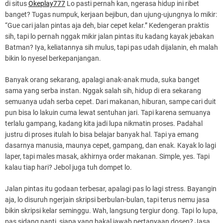
di situs
Okeplay777
Lo pasti pernah kan, ngerasa hidup ini ribet
banget? Tugas numpuk, kerjaan bejibun, dan ujung-ujungnya lo mikir:
“Gue cari jalan pintas aja deh, biar cepet kelar.” Kedengeran praktis
sih, tapi lo pernah nggak mikir jalan pintas itu kadang kayak jebakan
Batman? Iya, keliatannya sih mulus, tapi pas udah dijalanin, eh malah
bikin lo nyesel berkepanjangan.
Banyak orang sekarang, apalagi anak-anak muda, suka banget
sama yang serba instan. Nggak salah sih, hidup di era sekarang
semuanya udah serba cepet. Dari makanan, hiburan, sampe cari duit
pun bisa lo lakuin cuma lewat sentuhan jari. Tapi karena semuanya
terlalu gampang, kadang kita jadi lupa nikmatin proses. Padahal
justru di proses itulah lo bisa belajar banyak hal. Tapi ya emang
dasarnya manusia, maunya cepet, gampang, dan enak. Kayak lo lagi
laper, tapi males masak, akhirnya order makanan. Simple, yes. Tapi
kalau tiap hari? Jebol juga tuh dompet lo.
Jalan pintas itu godaan terbesar, apalagi pas lo lagi stress. Bayangin
aja, lo disuruh ngerjain skripsi berbulan-bulan, tapi terus nemu jasa
bikin skripsi kelar seminggu. Wah, langsung tergiur dong. Tapi lo lupa,
pas sidang nanti, siapa yang bakal jawab pertanyaan dosen? Jasa