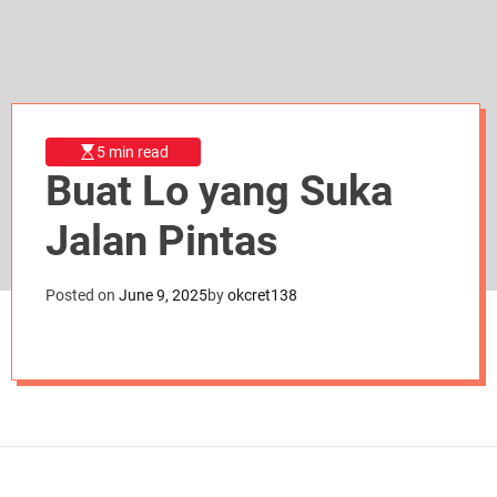
d
e
5 min read
Buat Lo yang Suka
Jalan Pintas
Posted on
June 9, 2025
by
okcret138