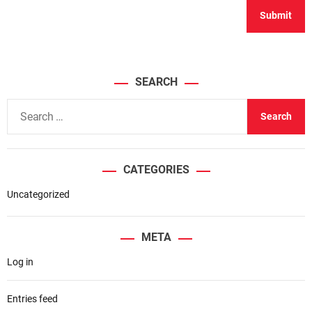
SEARCH
S
e
a
r
CATEGORIES
c
h
Uncategorized
f
o
META
r
Log in
:
Entries feed