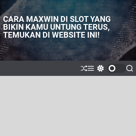
S
k
i
CARA MAXWIN DI SLOT YANG
p
BIKIN KAMU UNTUNG TERUS,
t
TEMUKAN DI WEBSITE INI!
o
c
o
n
t
e
S
M
S
S
h
e
w
e
n
u
n
i
a
t
ff
u
t
r
l
c
c
e
h
h
c
o
l
o
r
m
o