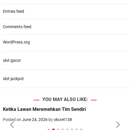
Entries feed
Comments feed
WordPress.org
slot gacor
slot jackpot
YOU MAY ALSO LIKE:
Ketika Lawan Meremehkan Tim Sendiri
Posted on
June 24, 2026
by
okcret138