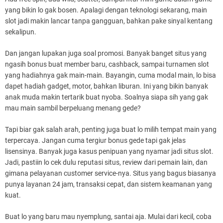
yang bikin lo gak bosen. Apalagi dengan teknologi sekarang, main
slot jadi makin lancar tanpa gangguan, bahkan pake sinyal kentang
sekalipun.
Dan jangan lupakan juga soal promosi. Banyak banget situs yang
ngasih bonus buat member baru, cashback, sampai turnamen slot
yang hadiahnya gak main-main. Bayangin, cuma modal main, lo bisa
dapet hadiah gadget, motor, bahkan liburan. Ini yang bikin banyak
anak muda makin tertarik buat nyoba. Soalnya siapa sih yang gak
mau main sambil berpeluang menang gede?
Tapi biar gak salah arah, penting juga buat lo milih tempat main yang
terpercaya. Jangan cuma tergiur bonus gede tapi gak jelas
lisensinya. Banyak juga kasus penipuan yang nyamar jadi situs slot.
Jadi, pastiin lo cek dulu reputasi situs, review dari pemain lain, dan
gimana pelayanan customer service-nya. Situs yang bagus biasanya
punya layanan 24 jam, transaksi cepat, dan sistem keamanan yang
kuat.
Buat lo yang baru mau nyemplung, santai aja. Mulai dari kecil, coba