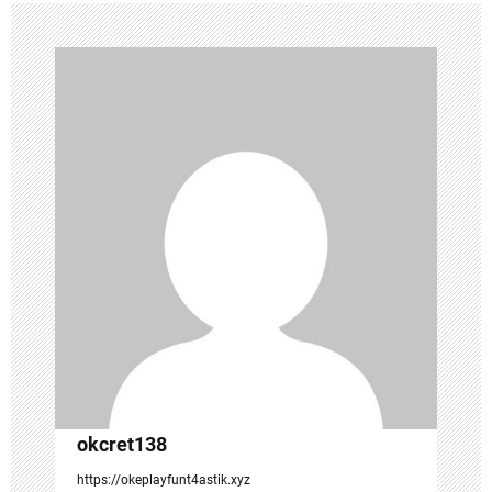
n
a
v
i
g
a
t
i
o
n
okcret138
https://okeplayfunt4astik.xyz