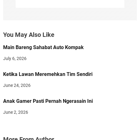
You May Also Like
Main Bareng Sahabat Auto Kompak
July 6, 2026
Ketika Lawan Meremehkan Tim Sendiri
June 24, 2026
Anak Gamer Pasti Pernah Ngerasain Ini
June 2, 2026
More From Author