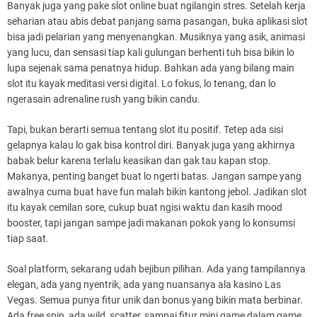
Banyak juga yang pake slot online buat ngilangin stres. Setelah kerja
seharian atau abis debat panjang sama pasangan, buka aplikasi slot
bisa jadi pelarian yang menyenangkan. Musiknya yang asik, animasi
yang lucu, dan sensasi tiap kali gulungan berhenti tuh bisa bikin lo
lupa sejenak sama penatnya hidup. Bahkan ada yang bilang main
slot itu kayak meditasi versi digital. Lo fokus, lo tenang, dan lo
ngerasain adrenaline rush yang bikin candu.
Tapi, bukan berarti semua tentang slot itu positif. Tetep ada sisi
gelapnya kalau lo gak bisa kontrol diri. Banyak juga yang akhirnya
babak belur karena terlalu keasikan dan gak tau kapan stop.
Makanya, penting banget buat lo ngerti batas. Jangan sampe yang
awalnya cuma buat have fun malah bikin kantong jebol. Jadikan slot
itu kayak cemilan sore, cukup buat ngisi waktu dan kasih mood
booster, tapi jangan sampe jadi makanan pokok yang lo konsumsi
tiap saat.
Soal platform, sekarang udah bejibun pilihan. Ada yang tampilannya
elegan, ada yang nyentrik, ada yang nuansanya ala kasino Las
Vegas. Semua punya fitur unik dan bonus yang bikin mata berbinar.
Ada free spin, ada wild, scatter, sampai fitur mini game dalam game