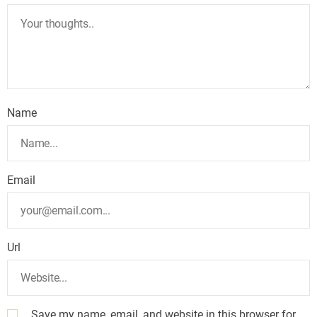
Name
Email
Url
Save my name, email, and website in this browser for